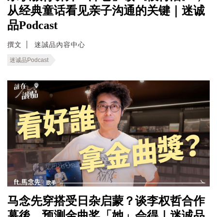
从经典童话看见亲子沟通的关键｜迷诚
品Podcast
撰文
迷誠品內容中心
迷诚品Podcast
马念先穿搭受日杂启蒙？谈李权哲合作
幕後，预测金曲奖「她」会得｜迷诚品