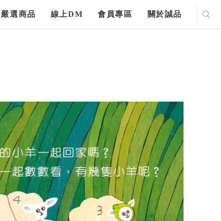
嚴選商品
線上DM
會員專區
關於誠品