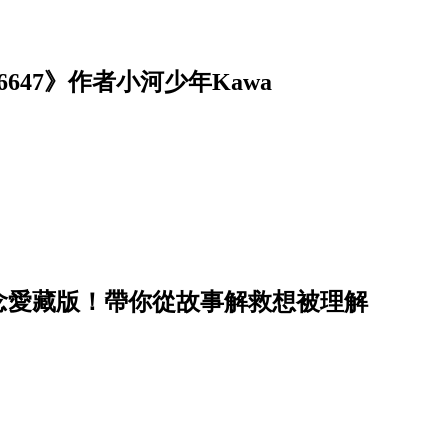
47》作者小河少年Kawa
念愛藏版！帶你從故事解救想被理解