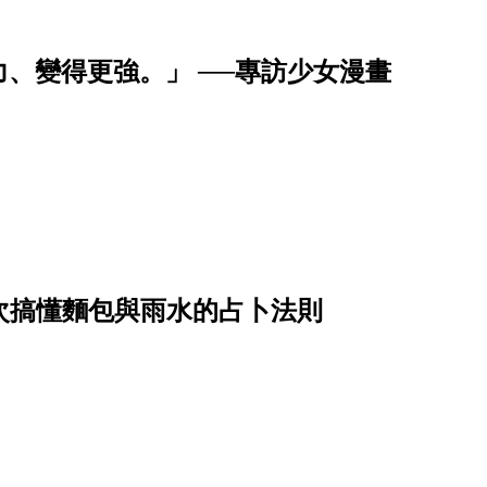
、變得更強。」 ──專訪少女漫畫
？一次搞懂麵包與雨水的占卜法則