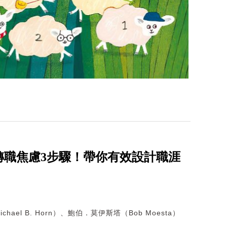
轉職焦慮3步驟！帶你有效設計職涯
hael B. Horn）、鮑伯．莫伊斯塔（Bob Moesta）