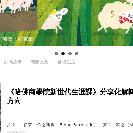
品牌故事
閱讀文化
藝術生活
《哈佛商學院新世代生涯課》分享化解
方向
撰文
伊森．伯恩斯坦（Ethan Bernstein）、麥可．霍恩（Mic