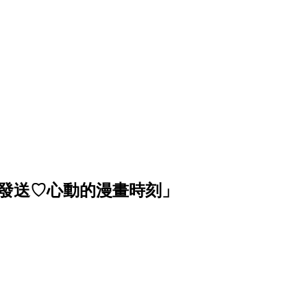
波發送♡心動的漫畫時刻」