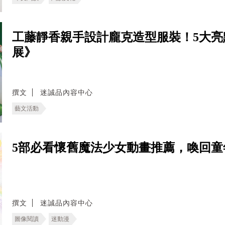
工藤靜香親手設計龐克造型服裝！5大亮
展》
撰文
迷誠品內容中心
藝文活動
5部必看懷舊魔法少女動畫推薦，喚回童
撰文
迷誠品內容中心
圖像閱讀
迷動漫