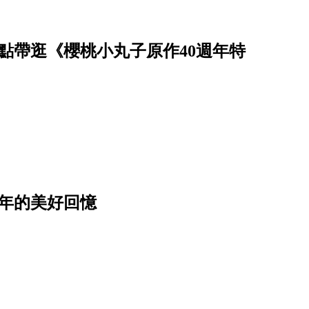
點帶逛《櫻桃小丸子原作40週年特
年的美好回憶