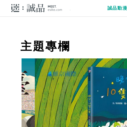
誠品動
主題專欄