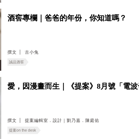
酒窖專欄｜爸爸的年份，你知道嗎？
撰文
古小兔
誠品酒窖
愛，因漫畫而生｜《提案》8月號「電
撰文
提案編輯室．設計｜劉乃嘉．陳庭佑
提案on the desk