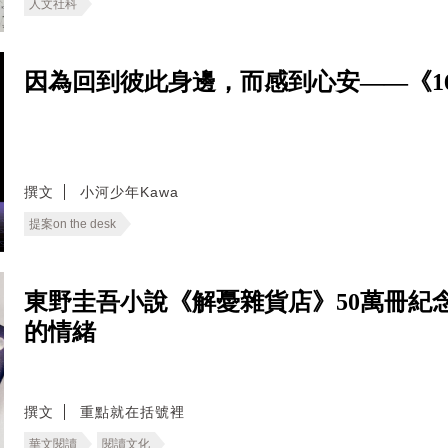
人文社科
因為回到彼此身邊，而感到心安——《166
撰文
小河少年Kawa
提案on the desk
東野圭吾小說《解憂雜貨店》50萬冊紀
的情緒
撰文
重點就在括號裡
華文閱讀
閱讀文化