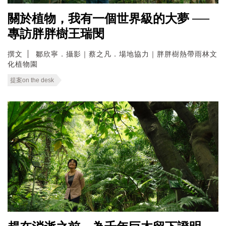
關於植物，我有一個世界級的大夢 ──
專訪胖胖樹王瑞閔
撰文
鄒欣寧．攝影｜蔡之凡．場地協力｜胖胖樹熱帶雨林文
化植物園
提案on the desk