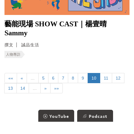
藝能現場 SHOW CAST｜楊壹晴
Sammy
撰文
誠品生活
人物專訪
««
«
…
5
6
7
8
9
10
11
12
13
14
…
»
»»