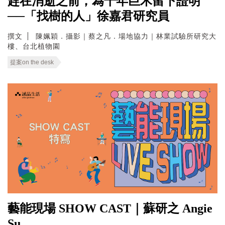
趕在消逝之前，為千年巨木留下證明
──「找樹的人」徐嘉君研究員
撰文
陳姵穎．攝影｜蔡之凡．場地協力｜林業試驗所研究大
樓、台北植物園
提案on the desk
藝能現場 SHOW CAST｜蘇研之 Angie
Su