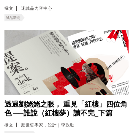
撰文
迷誠品內容中心
誠品新聞
透過劉姥姥之眼， 重見「紅樓」四位角
色 ──誰說（紅樓夢）讀不完_下篇
撰文
厭世哲學家．設計｜李政勳