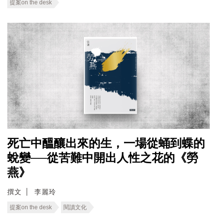
提案on the desk
死亡中醞釀出來的生，一場從蛹到蝶的
蛻變──從苦難中開出人性之花的《勞
燕》
撰文
李麗玲
提案on the desk
閱讀文化