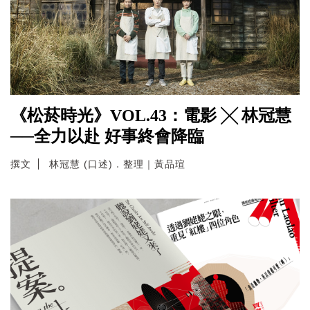
《松菸時光》VOL.43：電影 ╳ 林冠慧
──全力以赴 好事終會降臨
撰文
林冠慧 (口述)．整理｜黃品瑄