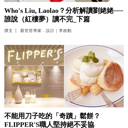
Who's Liu, Laolao？分析解讀劉姥姥──
誰說（紅樓夢）讀不完_下篇
撰文
厭世哲學家．設計｜李政勳
不能用刀子吃的「奇蹟」鬆餅？
FLIPPER'S職人堅持絕不妥協