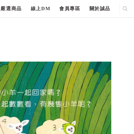
嚴選商品
線上DM
會員專區
關於誠品