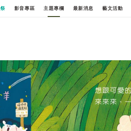
漫祭
影音專區
主題專欄
最新消息
藝文活動