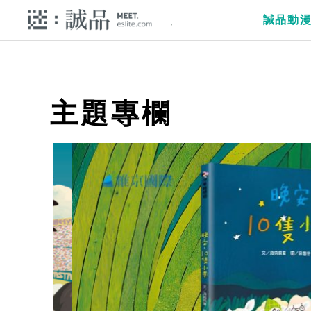
誠品動
主題專欄