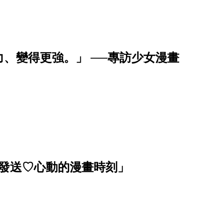
、變得更強。」 ──專訪少女漫畫
波發送♡心動的漫畫時刻」