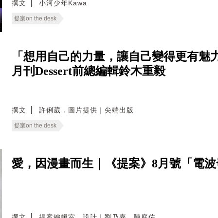
撰文
小河少年Kawa
提案on the desk
「想用自己的力量，讓自己變得更有魅力
月刊Dessert前總編輯鈴木重毅
撰文
許俐葳．圖片提供｜尖端出版
提案on the desk
愛，因漫畫而生｜《提案》8月號「電
撰文
提案編輯室．設計｜劉乃嘉．陳庭佑