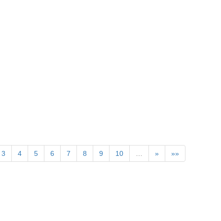
》
3
4
5
6
7
8
9
10
…
»
»»