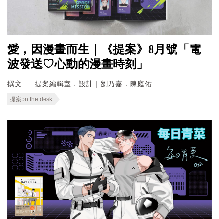
愛，因漫畫而生｜《提案》8月號「電
波發送♡心動的漫畫時刻」
撰文
提案編輯室．設計｜劉乃嘉．陳庭佑
提案on the desk