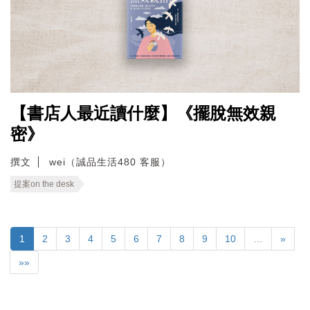
【書店人最近讀什麼】《擺脫無效親
密》
撰文
wei（誠品生活480 客服）
提案on the desk
1
2
3
4
5
6
7
8
9
10
…
»
»»