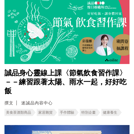
誠品身心靈線上課〈節氣飲食習作課〉
－－練習跟著太陽、雨水一起，好好吃
飯
撰文
迷誠品內容中心
美食茶酒類商品
家居雜貨
手作體驗
特別企畫
健康養生