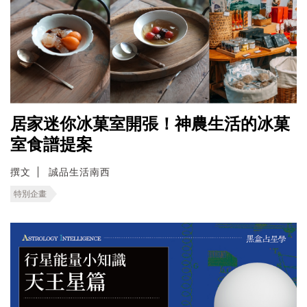
居家迷你冰菓室開張！神農生活的冰菓
室食譜提案
撰文
誠品生活南西
特別企畫