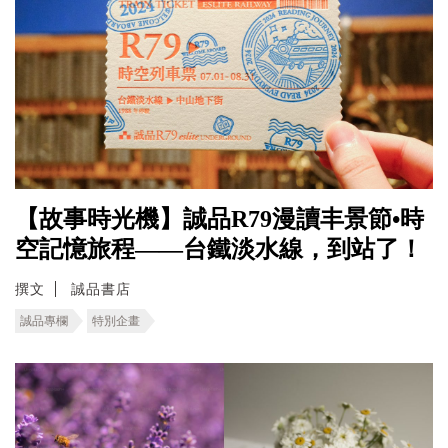
【故事時光機】誠品R79漫讀丰景節•時
空記憶旅程――台鐵淡水線，到站了！
撰文
誠品書店
誠品專欄
特別企畫