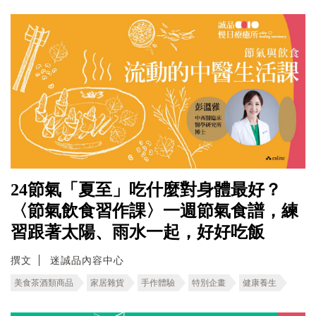
24節氣「夏至」吃什麼對身體最好？
〈節氣飲食習作課〉一週節氣食譜，練
習跟著太陽、雨水一起，好好吃飯
撰文
迷誠品內容中心
美食茶酒類商品
家居雜貨
手作體驗
特別企畫
健康養生