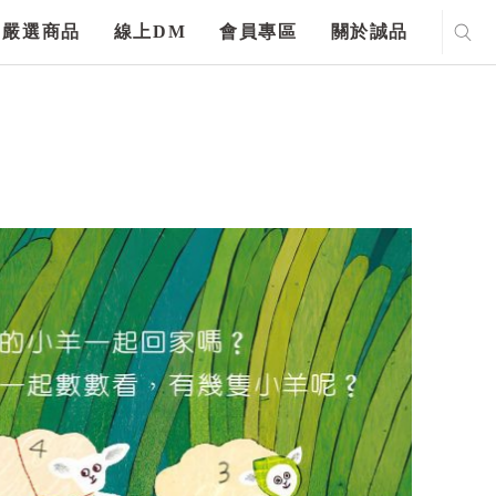
嚴選商品
線上DM
會員專區
關於誠品