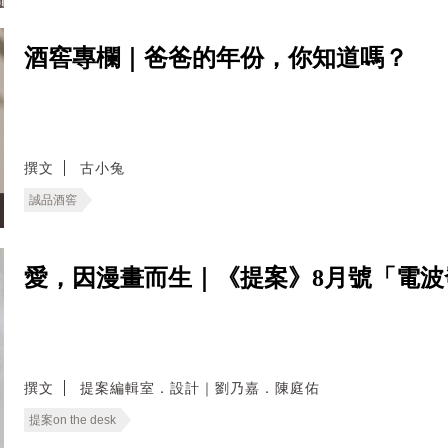
酒窖專欄｜爸爸的年份，你知道嗎？
撰文
古小兔
誠品酒窖
愛，因漫畫而生｜《提案》8月號「電
撰文
提案編輯室．設計｜劉乃嘉．陳庭佑
提案on the desk