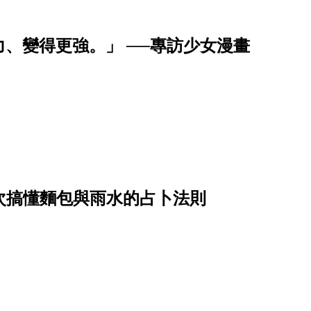
、變得更強。」 ──專訪少女漫畫
？一次搞懂麵包與雨水的占卜法則