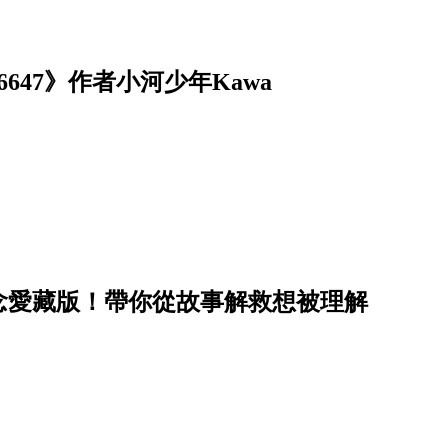
47》作者小河少年Kawa
念愛藏版！帶你從故事解救想被理解