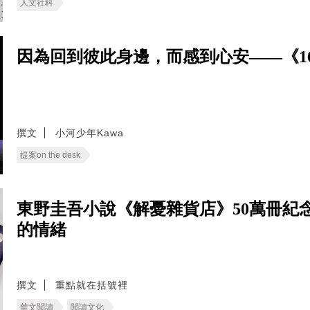
人文社科
因為回到彼此身邊，而感到心安——《166
撰文
小河少年Kawa
提案on the desk
東野圭吾小說《解憂雜貨店》50萬冊紀
的情緒
撰文
重點就在括號裡
華文閱讀
閱讀文化