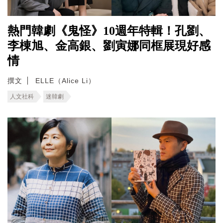
熱門韓劇《鬼怪》10週年特輯！孔劉、
李棟旭、金高銀、劉寅娜同框展現好感
情
撰文
ELLE（Alice Li）
人文社科
迷韓劇