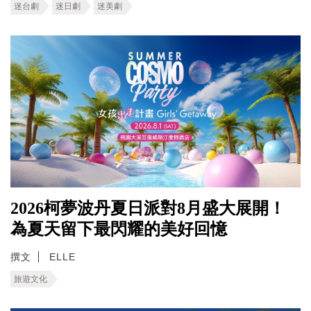
迷台劇
迷日劇
迷美劇
2026柯夢波丹夏日派對8月盛大展開！
為夏天留下最閃耀的美好回憶
撰文
ELLE
旅遊文化