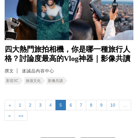
四大熱門旅拍相機，你是哪一種旅行人
格？討論度最高的Vlog神器｜影像共讀
撰文
迷誠品內容中心
影音3C
旅遊文化
影像共讀
«
1
2
3
4
5
6
7
8
9
10
…
»
»»