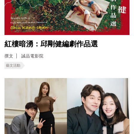
紅樓暗湧：邱剛健編劇作品選
撰文
誠品電影院
藝文活動