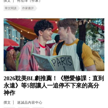
撰文
何玟珒（作家）
華文閱讀
作家書評
2026耽美BL劇推薦！《戀愛修課：直到
永遠》等5部讓人一追停不下來的高分
神作
撰文
迷誠品內容中心