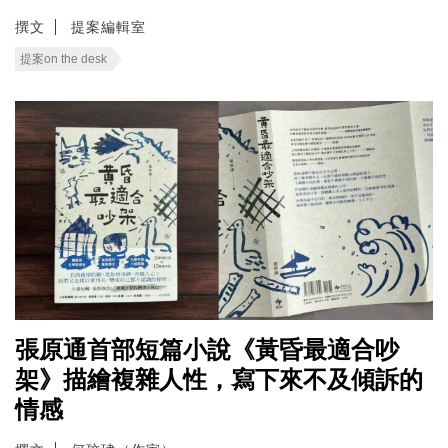
撰文
提案編輯室
提案on the desk
張原通首部短篇小說《黃昏最適合吵
架》描繪複雜人性，寫下來不及傾訴的
情感