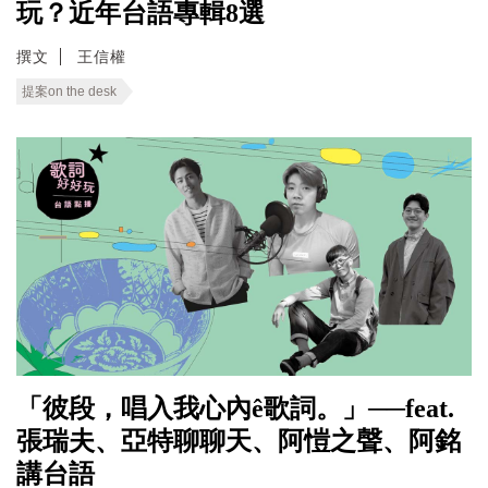
玩？近年台語專輯8選
撰文
王信權
提案on the desk
「彼段，唱入我心內ê歌詞。」──feat.
張瑞夫、亞特聊聊天、阿愷之聲、阿銘
講台語