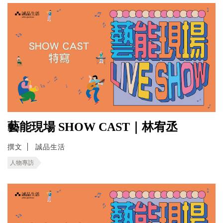
藝能現場 SHOW CAST｜林宥丞
撰文
誠品生活
人物專訪