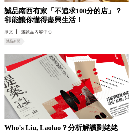
誠品南西有家「不追求100分的店」？
卻能讓你懂得盡興生活！
撰文
迷誠品內容中心
誠品新聞
Who's Liu, Laolao？分析解讀劉姥姥──