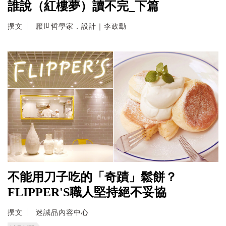
誰說（紅樓夢）讀不完_下篇
撰文
厭世哲學家．設計｜李政勳
不能用刀子吃的「奇蹟」鬆餅？
FLIPPER'S職人堅持絕不妥協
撰文
迷誠品內容中心