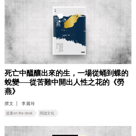
死亡中醞釀出來的生，一場從蛹到蝶的
蛻變──從苦難中開出人性之花的《勞
燕》
撰文
李麗玲
提案on the desk
閱讀文化