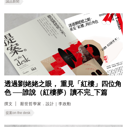
誠品新聞
透過劉姥姥之眼， 重見「紅樓」四位角
色 ──誰說（紅樓夢）讀不完_下篇
撰文
厭世哲學家．設計｜李政勳
提案on the desk