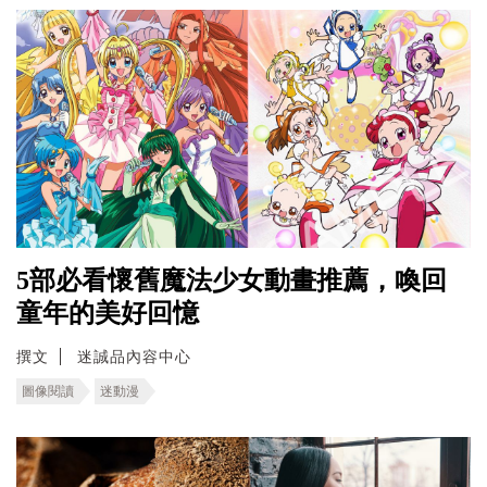
5部必看懷舊魔法少女動畫推薦，喚回
童年的美好回憶
撰文
迷誠品內容中心
圖像閱讀
迷動漫