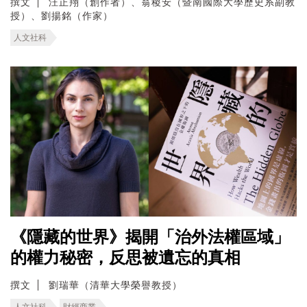
撰文
汪正翔（創作者）、翁稷安（暨南國際大學歷史系副教
授）、劉揚銘（作家）
人文社科
《隱藏的世界》揭開「治外法權區域」
的權力秘密，反思被遺忘的真相
撰文
劉瑞華（清華大學榮譽教授）
人文社科
財經商業