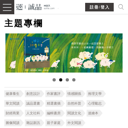
註冊/登入
主題專欄
健康養生
創意設計
作家書評
情感關係
推理文學
華文閱讀
誠品選書
精選書摘
自然科普
心理勵志
財經商業
人文社科
編輯書房
閱讀文化
迷繪本
圖像閱讀
雜誌新訊
親子家庭
外文閱讀