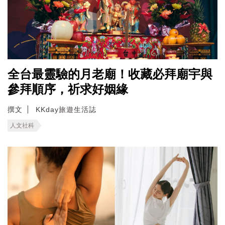
全台最靈驗的月老廟！收藏必拜廟宇與
參拜順序，祈求好姻緣
撰文
KKday旅遊生活誌
人文社科