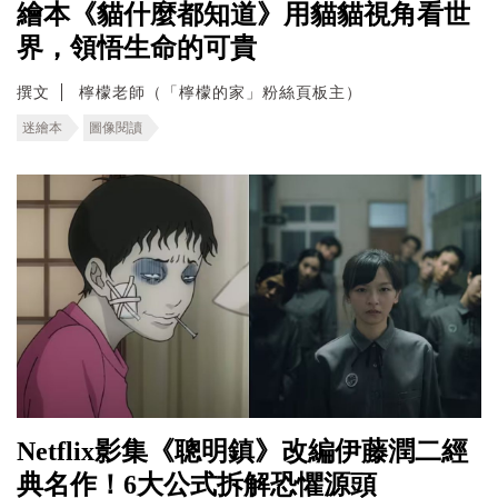
繪本《貓什麼都知道》用貓貓視角看世
界，領悟生命的可貴
撰文
檸檬老師（「檸檬的家」粉絲頁板主）
迷繪本
圖像閱讀
Netflix影集《聰明鎮》改編伊藤潤二經
典名作！6大公式拆解恐懼源頭