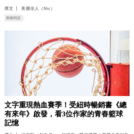
撰文
美麗佳人（Nic）
圖像閱讀
文字重現熱血賽季！受紐時暢銷書《總
有來年》啟發，看3位作家的青春籃球
記憶