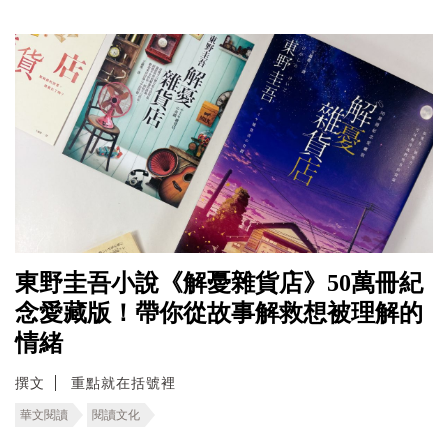
東野圭吾小說《解憂雜貨店》50萬冊紀
念愛藏版！帶你從故事解救想被理解的
情緒
撰文
重點就在括號裡
華文閱讀
閱讀文化