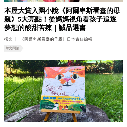
本屋大賞入圍小說《阿爾卑斯看臺的母
親》5大亮點！從媽媽視角看孩子追逐
夢想的酸甜苦辣｜誠品選書
撰文
《阿爾卑斯看臺的母親》日本責任編輯
華文閱讀