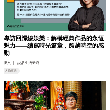
專訪回歸線娛樂：解構經典作品的永恆
魅力——續寫時光篇章，跨越時空的感
動
撰文
誠品生活新店
人物專訪