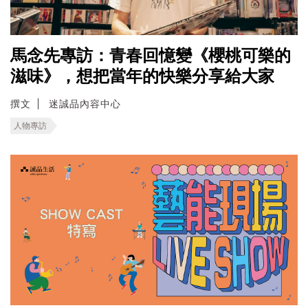
馬念先專訪：青春回憶變《櫻桃可樂的
滋味》，想把當年的快樂分享給大家
撰文
迷誠品內容中心
人物專訪