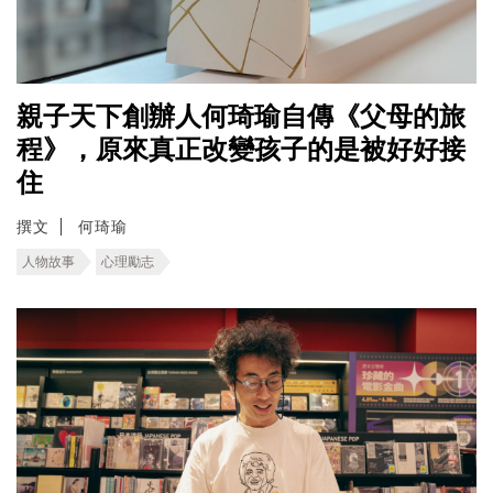
親子天下創辦人何琦瑜自傳《父母的旅
程》，原來真正改變孩子的是被好好接
住
撰文
何琦瑜
人物故事
心理勵志