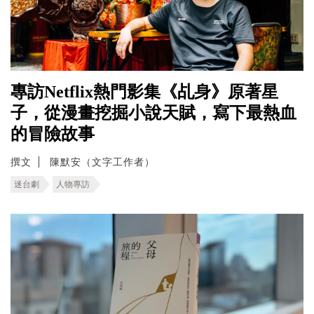
專訪Netflix熱門影集《乩身》原著星
子，從漫畫挖掘小說天賦，寫下最熱血
的冒險故事
撰文
陳默安（文字工作者）
迷台劇
人物專訪