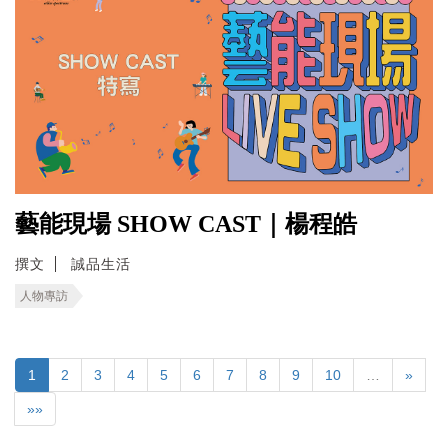
藝能現場 SHOW CAST｜楊程皓
撰文
誠品生活
人物專訪
1
2
3
4
5
6
7
8
9
10
…
»
»»