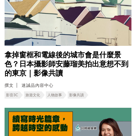
拿掉窗框和電線後的城市會是什麼景
色？日本攝影師安藤瑠美拍出意想不到
的東京｜影像共讀
撰文
迷誠品內容中心
影音3C
旅遊文化
人物故事
影像共讀