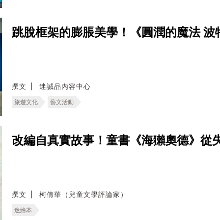
跳脫框架的膨脹美學！《圓潤的魔法 波
撰文
迷誠品內容中心
旅遊文化
藝文活動
改編自真實故事！童書《海獺奧德》從
撰文
柯倩華（兒童文學評論家）
迷繪本