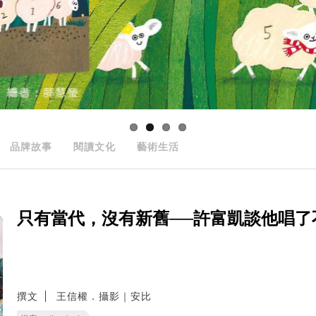
品牌故事
閱讀文化
藝術生活
只有當代，沒有新舊──許富凱談他唱了
撰文
王信權．攝影｜安比