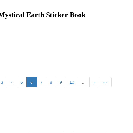
 Earth Sticker Book
3
4
5
6
7
8
9
10
…
»
»»