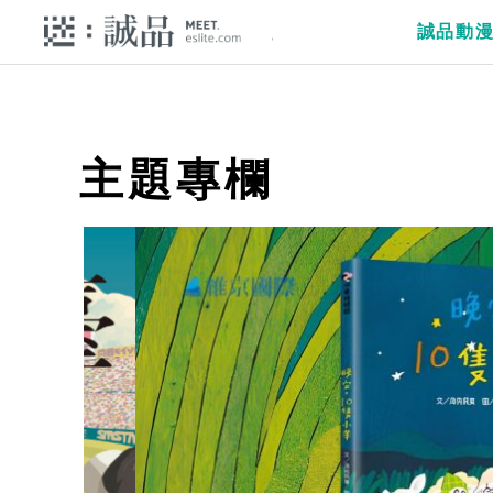
誠品動
主題專欄