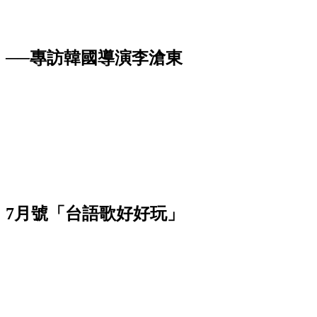
──專訪韓國導演李滄東
》7月號「台語歌好好玩」