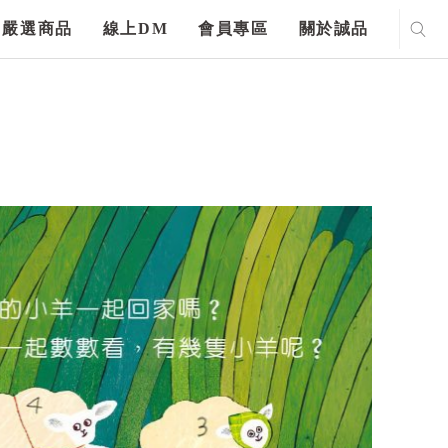
嚴選商品
線上DM
會員專區
關於誠品