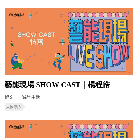
藝能現場 SHOW CAST｜楊程皓
撰文
誠品生活
人物專訪