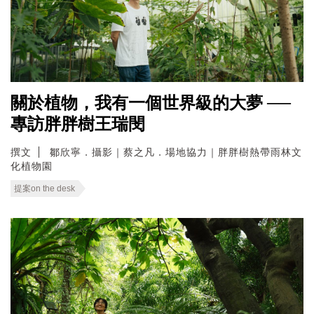
關於植物，我有一個世界級的大夢 ──
專訪胖胖樹王瑞閔
撰文
鄒欣寧．攝影｜蔡之凡．場地協力｜胖胖樹熱帶雨林文
化植物園
提案on the desk