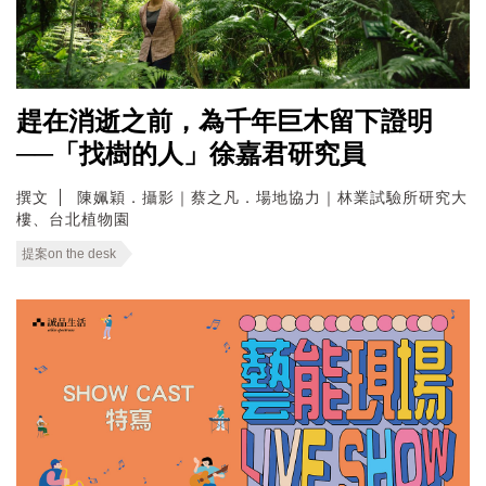
趕在消逝之前，為千年巨木留下證明
──「找樹的人」徐嘉君研究員
撰文
陳姵穎．攝影｜蔡之凡．場地協力｜林業試驗所研究大
樓、台北植物園
提案on the desk