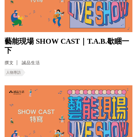
藝能現場 SHOW CAST｜T.A.B.歇睏一
下
撰文
誠品生活
人物專訪