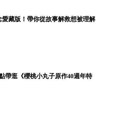
念愛藏版！帶你從故事解救想被理解
點帶逛《櫻桃小丸子原作40週年特