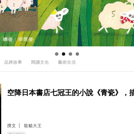
品牌故事
閱讀文化
藝術生活
空降日本書店七冠王的小說《青瓷》，
撰文
龍貓大王