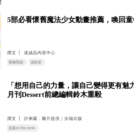
5部必看懷舊魔法少女動畫推薦，喚回童
撰文
迷誠品內容中心
圖像閱讀
迷動漫
「想用自己的力量，讓自己變得更有魅力
月刊Dessert前總編輯鈴木重毅
撰文
許俐葳．圖片提供｜尖端出版
提案on the desk