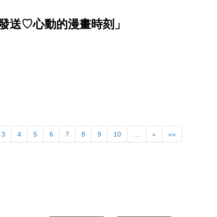
波發送♡心動的漫畫時刻」
3
4
5
6
7
8
9
10
…
»
»»