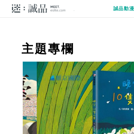
誠品動
主題專欄