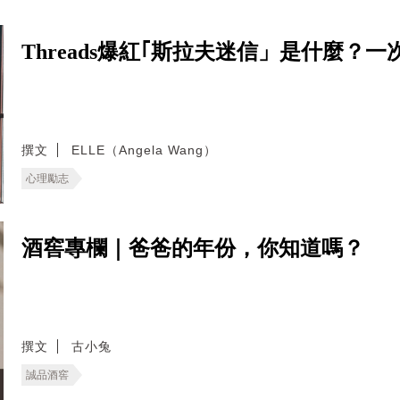
Threads爆紅｢斯拉夫迷信」是什麼
撰文
ELLE（Angela Wang）
心理勵志
酒窖專欄｜爸爸的年份，你知道嗎？
撰文
古小兔
誠品酒窖