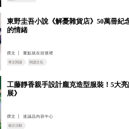
東野圭吾小說《解憂雜貨店》50萬冊紀
的情緒
撰文
重點就在括號裡
華文閱讀
閱讀文化
工藤靜香親手設計龐克造型服裝！5大亮
展》
撰文
迷誠品內容中心
藝文活動