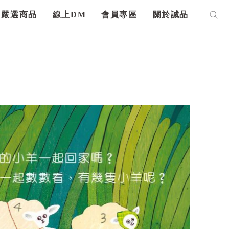
嚴選商品
線上DM
會員專區
關於誠品