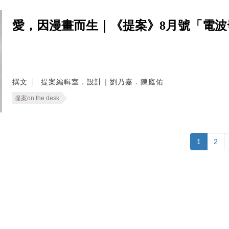
愛，因漫畫而生｜《提案》8月號「電
撰文
提案編輯室．設計｜劉乃嘉．陳庭佑
提案on the desk
1
2