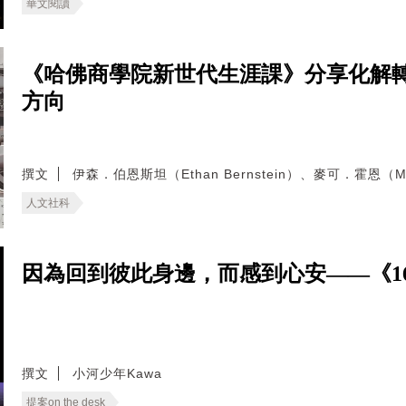
華文閱讀
《哈佛商學院新世代生涯課》分享化解
方向
撰文
伊森．伯恩斯坦（Ethan Bernstein）、麥可．霍恩（Mic
人文社科
因為回到彼此身邊，而感到心安——《166
撰文
小河少年Kawa
提案on the desk