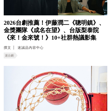
2026台劇推薦！伊藤潤二《聰明鎮》、
金獎團隊《成名在望》、台版梨泰院
《來！金來號！》10+社群熱議影集
撰文
迷誠品內容中心
迷台劇