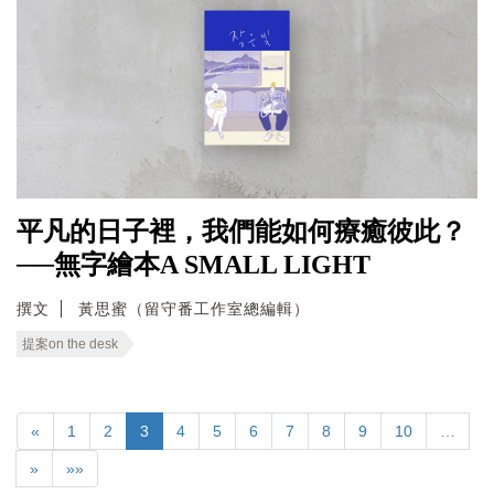
平凡的日子裡，我們能如何療癒彼此？
──無字繪本A SMALL LIGHT
撰文
黃思蜜（留守番工作室總編輯）
提案on the desk
«
1
2
3
4
5
6
7
8
9
10
…
»
»»