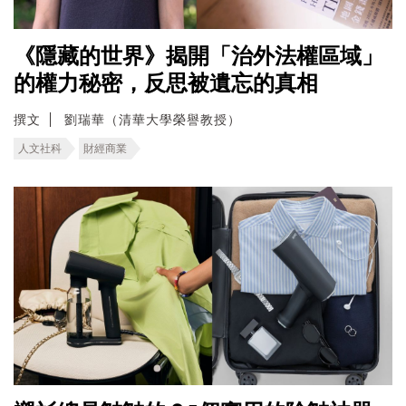
《隱藏的世界》揭開「治外法權區域」
的權力秘密，反思被遺忘的真相
撰文
劉瑞華（清華大學榮譽教授）
人文社科
財經商業