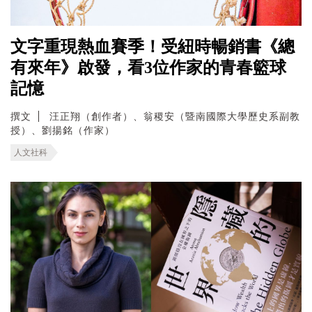
文字重現熱血賽季！受紐時暢銷書《總
有來年》啟發，看3位作家的青春籃球
記憶
撰文
汪正翔（創作者）、翁稷安（暨南國際大學歷史系副教
授）、劉揚銘（作家）
人文社科