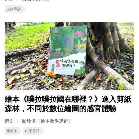
人物專訪
繪本《噗拉噗拉國在哪裡？》進入剪紙
森林，不同於數位繪圖的感官體驗
撰文
歐玲瀞（繪本教學講師）
迷繪本
作家書評