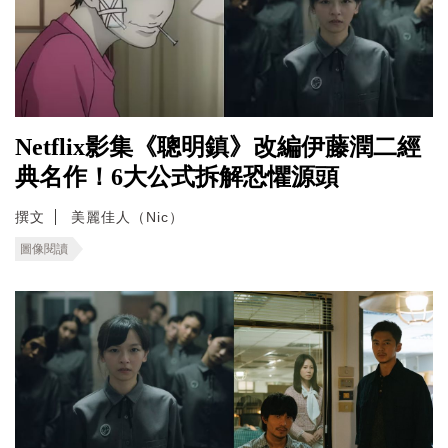
Netflix影集《聰明鎮》改編伊藤潤二經
典名作！6大公式拆解恐懼源頭
撰文
美麗佳人（Nic）
圖像閱讀