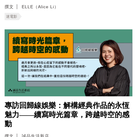
撰文
ELLE（Alice Li）
迷電影
專訪回歸線娛樂：解構經典作品的永恆
魅力——續寫時光篇章，跨越時空的感
動
撰文
誠品生活新店