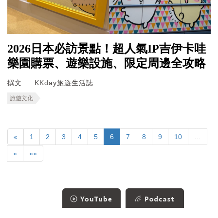
2026日本必訪景點！超人氣IP吉伊卡哇
樂園購票、遊樂設施、限定周邊全攻略
撰文
KKday旅遊生活誌
旅遊文化
«
1
2
3
4
5
6
7
8
9
10
…
»
»»