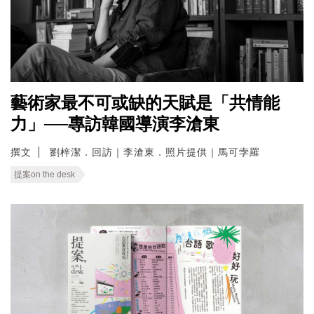
藝術家最不可或缺的天賦是「共情能
力」──專訪韓國導演李滄東
撰文
劉梓潔．回訪｜李滄東．照片提供｜馬可孛羅
提案on the desk