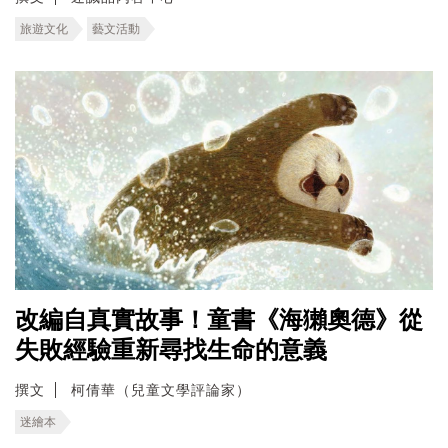
旅遊文化
藝文活動
改編自真實故事！童書《海獺奧德》從
失敗經驗重新尋找生命的意義
撰文
柯倩華（兒童文學評論家）
迷繪本