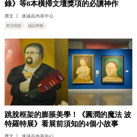
錄》等8本橫掃文壇獎項的必讀神作
撰文
迷誠品內容中心
華文閱讀
誠品專欄
跳脫框架的膨脹美學！《圓潤的魔法 波
特羅特展》看展前須知的4個小故事
撰文
迷誠品內容中心