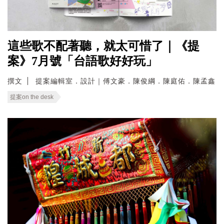
這些歌不配著聽，就太可惜了｜《提
案》7月號「台語歌好好玩」
撰文
提案編輯室．設計｜傅文豪．陳俊綱．陳庭佑．陳孟鑫
提案on the desk