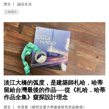
撰文
誠品生活
人物專訪
淡江大橋的弧度，是建築師札哈．哈蒂
留給台灣最後的作品──從《札哈．哈蒂
作品全集》窺探設計理念
撰文
何震寰（陽明交通大學建築研究所副教授）