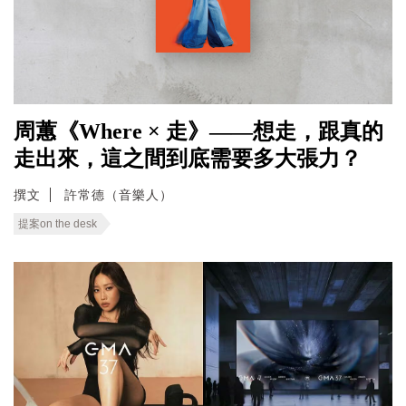
周蕙《Where × 走》——想走，跟真的
走出來，這之間到底需要多大張力？
撰文
許常德（音樂人）
提案on the desk