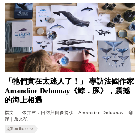
「牠們實在太迷人了！」 專訪法國作家
Amandine Delaunay《鯨．豚》，震撼
的海上相遇
撰文
張卉君．回訪與圖像提供｜Amandine Delaunay．翻
譯｜詹文碩
提案on the desk