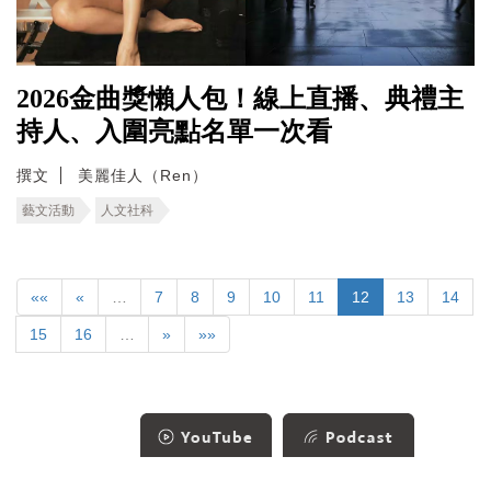
2026金曲獎懶人包！線上直播、典禮主
持人、入圍亮點名單一次看
撰文
美麗佳人（Ren）
藝文活動
人文社科
««
«
…
7
8
9
10
11
12
13
14
15
16
…
»
»»