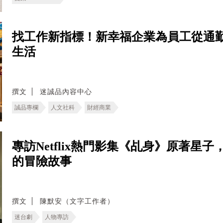
找工作新指標！新幸福企業為員工從通
生活
撰文
迷誠品內容中心
誠品專欄
人文社科
財經商業
專訪Netflix熱門影集《乩身》原著
的冒險故事
撰文
陳默安（文字工作者）
迷台劇
人物專訪