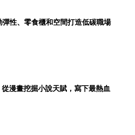
勤彈性、零食櫃和空間打造低碳職場
星子，從漫畫挖掘小說天賦，寫下最熱血