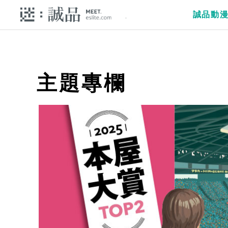
誠品動
主題專欄