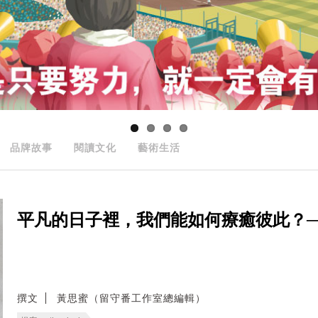
品牌故事
閱讀文化
藝術生活
平凡的日子裡，我們能如何療癒彼此？──無
撰文
黃思蜜（留守番工作室總編輯）