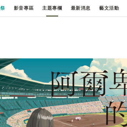
漫祭
影音專區
主題專欄
最新消息
藝文活動