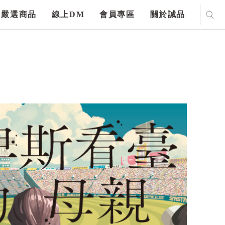
嚴選商品
線上DM
會員專區
關於誠品