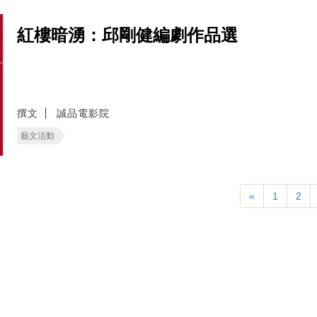
紅樓暗湧：邱剛健編劇作品選
撰文
誠品電影院
藝文活動
«
1
2