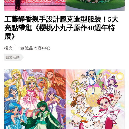
工藤靜香親手設計龐克造型服裝！5大
亮點帶逛《櫻桃小丸子原作40週年特
展》
撰文
迷誠品內容中心
藝文活動