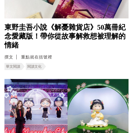
東野圭吾小說《解憂雜貨店》50萬冊紀
念愛藏版！帶你從故事解救想被理解的
情緒
撰文
重點就在括號裡
華文閱讀
閱讀文化