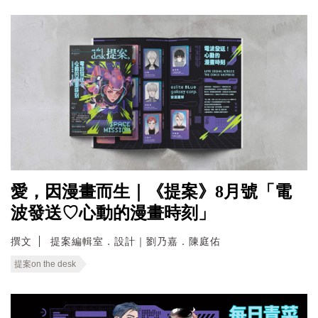
愛，因漫畫而生｜《提案》8月號「電
波發送♡心動的漫畫時刻」
撰文
提案編輯室．設計｜劉乃嘉．陳庭佑
提案on the desk