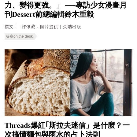
力、變得更強。」 ──專訪少女漫畫月
刊Dessert前總編輯鈴木重毅
撰文
許俐葳．圖片提供｜尖端出版
提案on the desk
Threads爆紅｢斯拉夫迷信」是什麼？一
次搞懂麵包與雨水的占卜法則