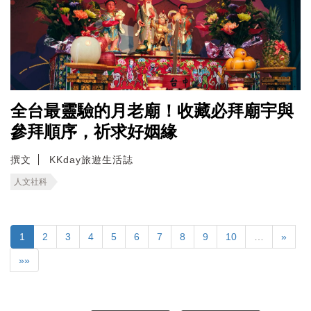
全台最靈驗的月老廟！收藏必拜廟宇與
參拜順序，祈求好姻緣
撰文
KKday旅遊生活誌
人文社科
1
2
3
4
5
6
7
8
9
10
…
»
»»