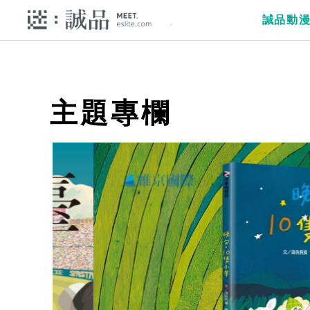
誠品動
主題專欄