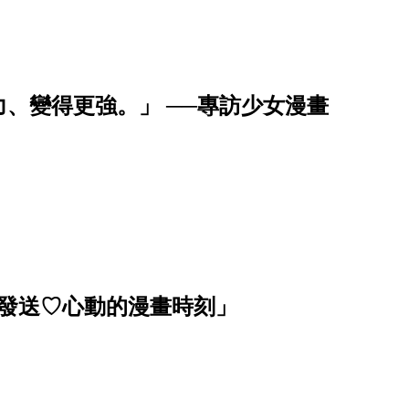
、變得更強。」 ──專訪少女漫畫
波發送♡心動的漫畫時刻」