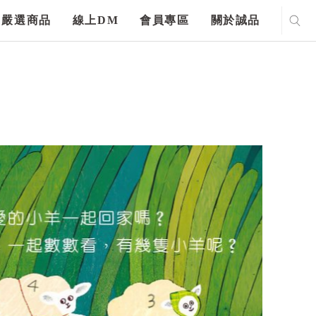
嚴選商品
線上DM
會員專區
關於誠品