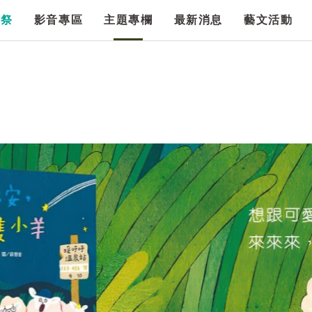
漫祭
影音專區
主題專欄
最新消息
藝文活動