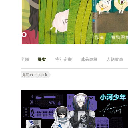
全部
提案
特別企畫
誠品專欄
人物故事
提案on the desk