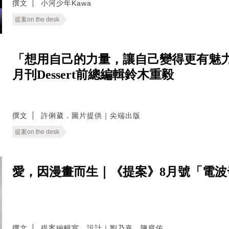
撰文
小河少年Kawa
提案on the desk
「想用自己的力量，讓自己變得更有魅力
月刊Dessert前總編輯鈴木重毅
撰文
許俐葳．圖片提供｜尖端出版
提案on the desk
愛，因漫畫而生｜《提案》8月號「電
撰文
提案編輯室．設計｜劉乃嘉．陳庭佑