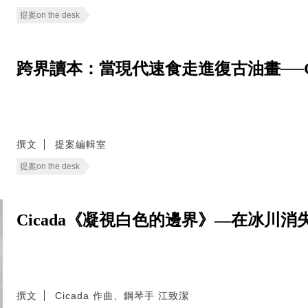
提案on the desk
跨界讀本：當現代速食走進復古油畫──Good E
撰文
提案編輯室
提案on the desk
Cicada《凝視白色的邊界》—在冰川
撰文
Cicada 作曲、鋼琴手 江致潔