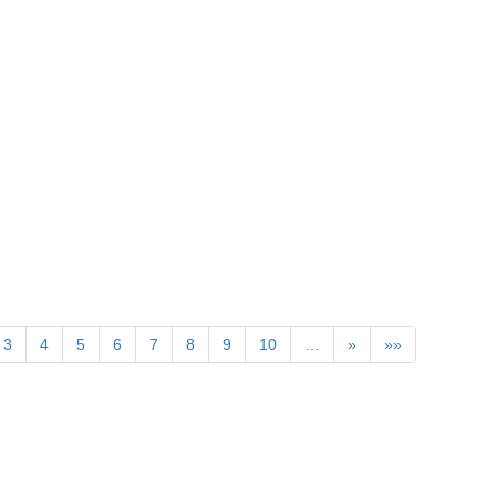
》
3
4
5
6
7
8
9
10
…
»
»»