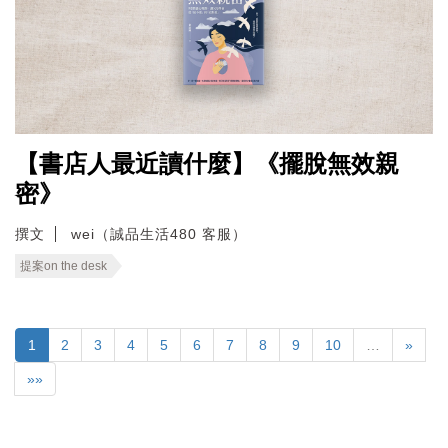
【書店人最近讀什麼】《擺脫無效親
密》
撰文
wei（誠品生活480 客服）
提案on the desk
1
2
3
4
5
6
7
8
9
10
…
»
»»