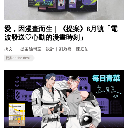
愛，因漫畫而生｜《提案》8月號「電
波發送♡心動的漫畫時刻」
撰文
提案編輯室．設計｜劉乃嘉．陳庭佑
提案on the desk