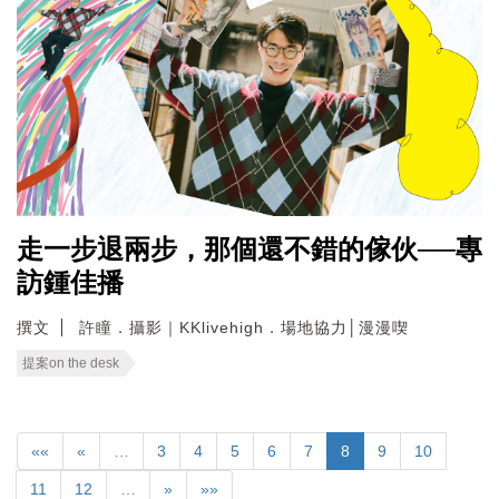
走一步退兩步，那個還不錯的傢伙──專
訪鍾佳播
撰文
許瞳．攝影｜KKlivehigh．場地協力│漫漫喫
提案on the desk
««
«
…
3
4
5
6
7
8
9
10
11
12
…
»
»»