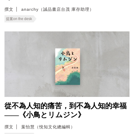
撰文
anarchy（誠品書店台茂 庫存助理）
提案on the desk
從不為人知的痛苦，到不為人知的幸福
——《小鳥とリムジン》
撰文
葉怡慧（悅知文化總編輯）