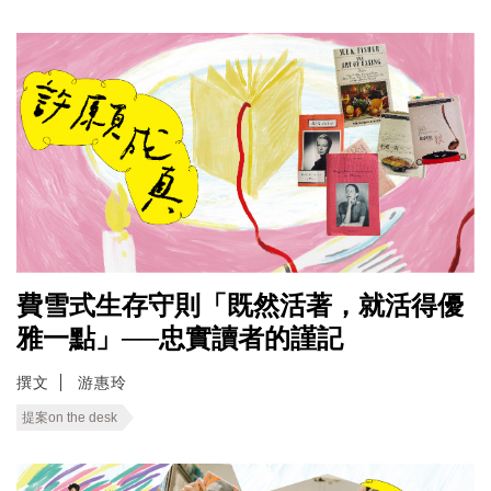
費雪式生存守則「既然活著，就活得優
雅一點」──忠實讀者的謹記
撰文
游惠玲
提案on the desk