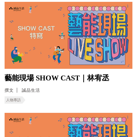
藝能現場 SHOW CAST｜林宥丞
撰文
誠品生活
人物專訪