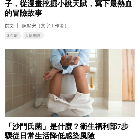
子，從漫畫挖掘小說天賦，寫下最熱血
的冒險故事
撰文
陳默安（文字工作者）
迷台劇
人物專訪
「沙門氏菌」是什麼？衛生福利部7步
驟從日常生活降低感染風險