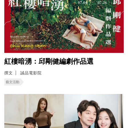
紅樓暗湧：邱剛健編劇作品選
撰文
誠品電影院
藝文活動