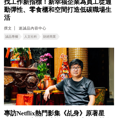
找工作新指標！新幸福企業為員工從通
勤彈性、零食櫃和空間打造低碳職場生
活
撰文
迷誠品內容中心
誠品專欄
人文社科
財經商業
專訪Netflix熱門影集《乩身》原著星