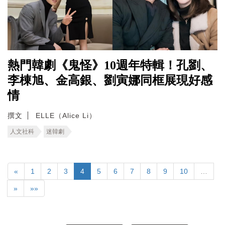
熱門韓劇《鬼怪》10週年特輯！孔劉、
李棟旭、金高銀、劉寅娜同框展現好感
情
撰文
ELLE（Alice Li）
人文社科
迷韓劇
«
1
2
3
4
5
6
7
8
9
10
…
»
»»