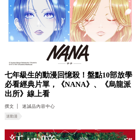
七年級生的動漫回憶殺！盤點10部放學
必看經典片單，《NANA》、《烏龍派
出所》線上看
撰文
迷誠品內容中心
迷動漫