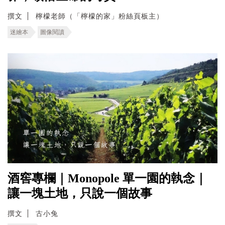
撰文
檸檬老師（「檸檬的家」粉絲頁板主）
迷繪本
圖像閱讀
酒窖專欄｜Monopole 單一園的執念｜
讓一塊土地，只說一個故事
撰文
古小兔