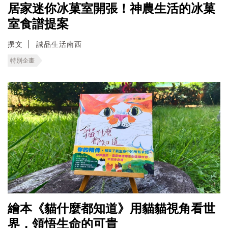
居家迷你冰菓室開張！神農生活的冰菓
室食譜提案
撰文
誠品生活南西
特別企畫
繪本《貓什麼都知道》用貓貓視角看世
界，領悟生命的可貴