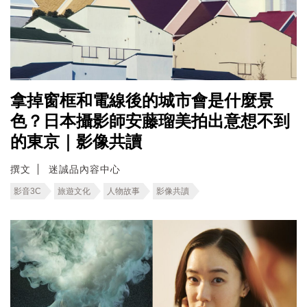
拿掉窗框和電線後的城市會是什麼景
色？日本攝影師安藤瑠美拍出意想不到
的東京｜影像共讀
撰文
迷誠品內容中心
影音3C
旅遊文化
人物故事
影像共讀