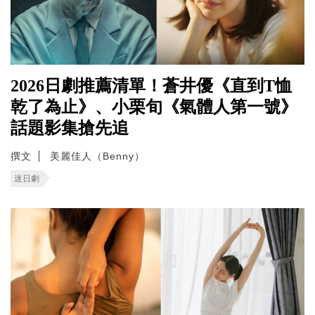
2026日劇推薦清單！蒼井優《直到T恤
乾了為止》、小栗旬《氣體人第一號》
話題影集搶先追
撰文
美麗佳人（Benny）
迷日劇