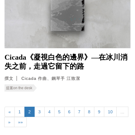
Cicada《凝視白色的邊界》—在冰川消
失之前，走過它留下的路
撰文
Cicada 作曲、鋼琴手 江致潔
提案on the desk
«
1
2
3
4
5
6
7
8
9
10
…
»
»»