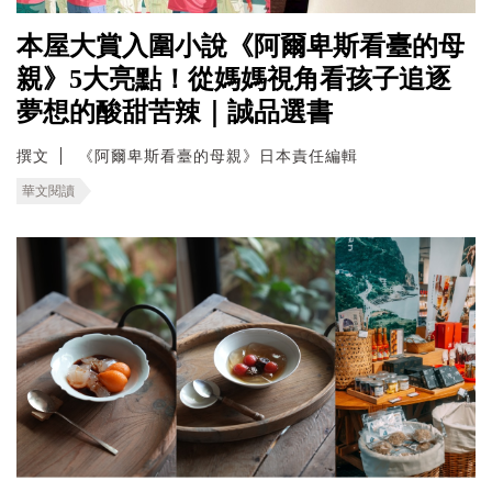
本屋大賞入圍小說《阿爾卑斯看臺的母
親》5大亮點！從媽媽視角看孩子追逐
夢想的酸甜苦辣｜誠品選書
撰文
《阿爾卑斯看臺的母親》日本責任編輯
華文閱讀