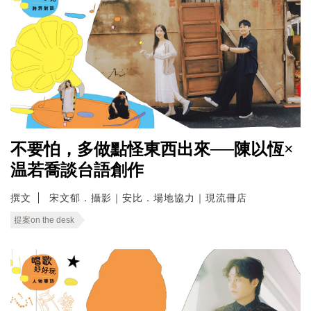
不要怕，多做點怪東西出來──陳以恆×
温若喬談台語創作
撰文
宋文郁．攝影｜安比．場地協力｜現流冊店
提案on the desk