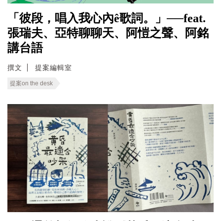
「彼段，唱入我心內ê歌詞。」──feat.
張瑞夫、亞特聊聊天、阿愷之聲、阿銘
講台語
撰文
提案編輯室
提案on the desk