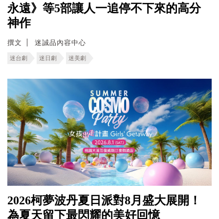
永遠》等5部讓人一追停不下來的高分
神作
撰文
迷誠品內容中心
迷台劇
迷日劇
迷美劇
2026柯夢波丹夏日派對8月盛大展開！
為夏天留下最閃耀的美好回憶