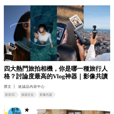
四大熱門旅拍相機，你是哪一種旅行人
格？討論度最高的Vlog神器｜影像共讀
撰文
迷誠品內容中心
影音3C
旅遊文化
影像共讀