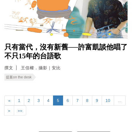
只有當代，沒有新舊──許富凱談他唱了
不只15年的台語歌
撰文
王信權．攝影｜安比
提案on the desk
«
1
2
3
4
5
6
7
8
9
10
…
»
»»