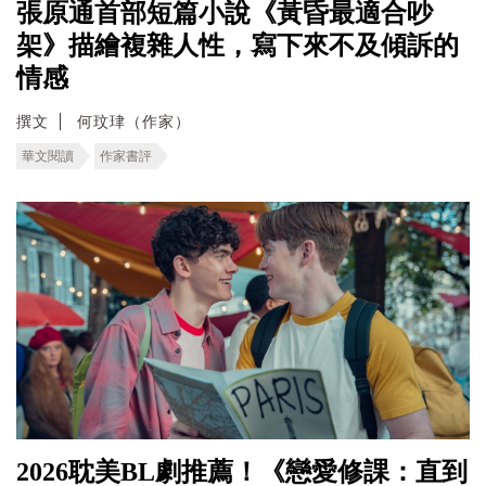
張原通首部短篇小說《黃昏最適合吵
架》描繪複雜人性，寫下來不及傾訴的
情感
撰文
何玟珒（作家）
華文閱讀
作家書評
2026耽美BL劇推薦！《戀愛修課：直到