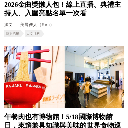
2026金曲獎懶人包！線上直播、典禮主
持人、入圍亮點名單一次看
撰文
美麗佳人（Ren）
藝文活動
人文社科
午餐肉也有博物館！5/18國際博物館
日，來趟兼具知識與美味的世界食物巡