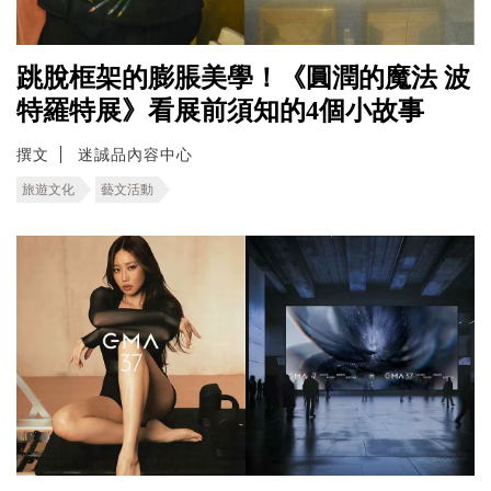
跳脫框架的膨脹美學！《圓潤的魔法 波
特羅特展》看展前須知的4個小故事
撰文
迷誠品內容中心
旅遊文化
藝文活動