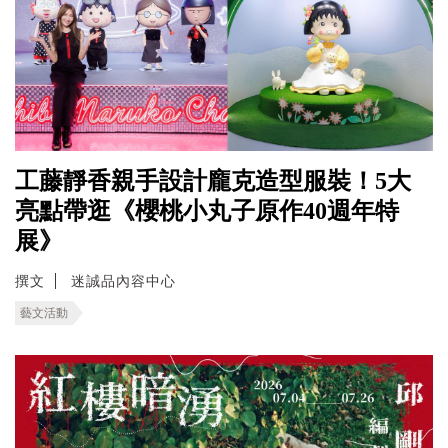
工藤靜香親手設計龐克造型服裝！5大
亮點帶逛《櫻桃小丸子原作40週年特
展》
撰文
迷誠品內容中心
藝文活動