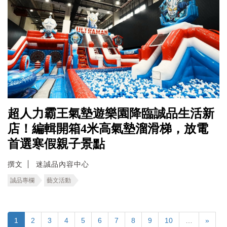
超人力霸王氣墊遊樂園降臨誠品生活新
店！編輯開箱4米高氣墊溜滑梯，放電
首選寒假親子景點
撰文
迷誠品內容中心
誠品專欄
藝文活動
1
2
3
4
5
6
7
8
9
10
…
»