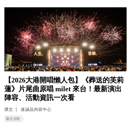
【2026大港開唱懶人包】《葬送的芙莉
蓮》片尾曲原唱 milet 來台！最新演出
陣容、活動資訊一次看
撰文
迷誠品內容中心
藝文活動