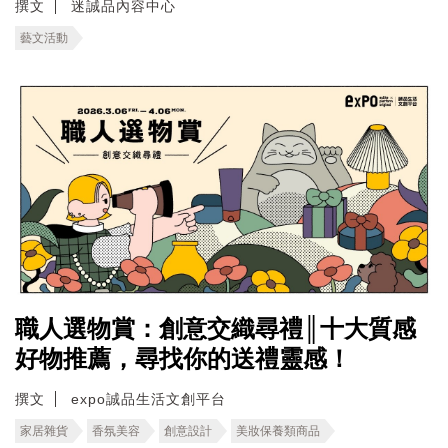
撰文
迷誠品內容中心
藝文活動
職人選物賞：創意交織尋禮║十大質感
好物推薦，尋找你的送禮靈感！
撰文
expo誠品生活文創平台
家居雜貨
香氛美容
創意設計
美妝保養類商品