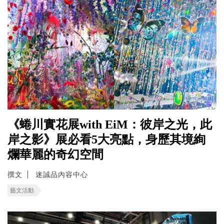
《蜷川實花展with EiM：彼岸之光，此
岸之影》展必看5大亮點，身歷其境絢
爛華麗的奇幻空間
撰文
迷誠品內容中心
藝文活動