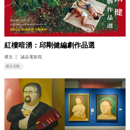
紅樓暗湧：邱剛健編劇作品選
撰文
誠品電影院
藝文活動