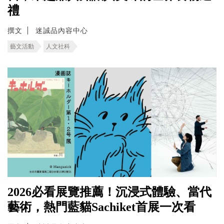
禮
撰文
迷誠品內容中心
藝文活動
人文社科
2026必看展覽推薦！沉浸式體驗、當代
藝術，熱門藍貓Sachiket首展一次看