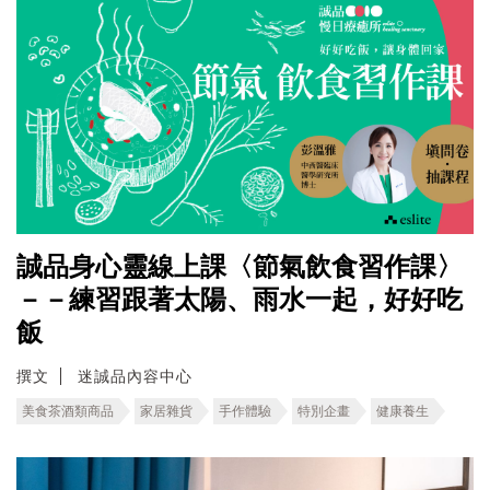
誠品身心靈線上課〈節氣飲食習作課〉
－－練習跟著太陽、雨水一起，好好吃
飯
撰文
迷誠品內容中心
美食茶酒類商品
家居雜貨
手作體驗
特別企畫
健康養生