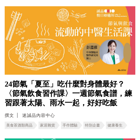
24節氣「夏至」吃什麼對身體最好？
〈節氣飲食習作課〉一週節氣食譜，練
習跟著太陽、雨水一起，好好吃飯
撰文
迷誠品內容中心
美食茶酒類商品
家居雜貨
手作體驗
特別企畫
健康養生