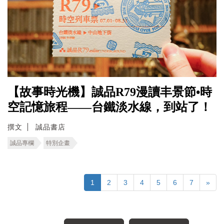
【故事時光機】誠品R79漫讀丰景節•時
空記憶旅程――台鐵淡水線，到站了！
撰文
誠品書店
誠品專欄
特別企畫
1
2
3
4
5
6
7
»