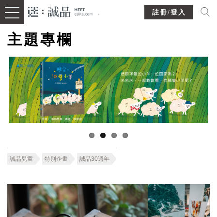
註冊/登入
主題專欄
誠品兒童
特別企畫
誠品30週年