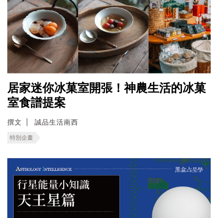
居家迷你冰菓室開張！神農生活的冰菓
室食譜提案
撰文
誠品生活南西
特別企畫