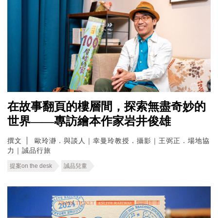
在故事翻頁的樓層間，探索無盡奇妙的
世界——專訪繪本作家岩井俊雄
撰文
歐玲瀞．與談人｜幸曼玲教授．攝影｜王弼正．場地協
力｜誠品行旅
提案on the desk
誠品兒童