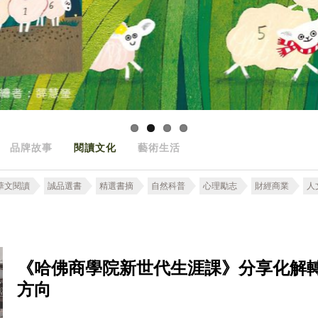
品牌故事
閱讀文化
藝術生活
華文閱讀
誠品選書
精選書摘
自然科普
心理勵志
財經商業
人
《哈佛商學院新世代生涯課》分享化解
方向