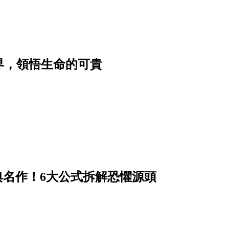
界，領悟生命的可貴
經典名作！6大公式拆解恐懼源頭