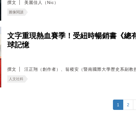
撰文
美麗佳人（Nic）
圖像閱讀
文字重現熱血賽季！受紐時暢銷書《總
球記憶
撰文
汪正翔（創作者）、翁稷安（暨南國際大學歷史系副教
人文社科
1
2