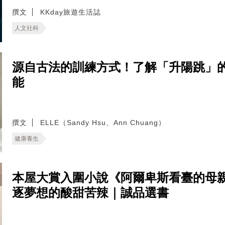
撰文
KKday旅遊生活誌
人文社科
源自古法的訓練方式！了解「升陽跳」
能
撰文
ELLE（Sandy Hsu、Ann Chuang）
健康養生
本屋大賞入圍小說《阿爾卑斯看臺的母
逐夢想的酸甜苦辣｜誠品選書