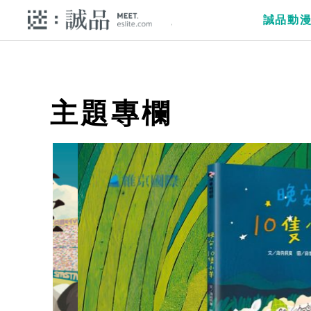
誠品動
主題專欄