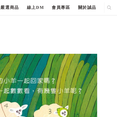
嚴選商品
線上DM
會員專區
關於誠品