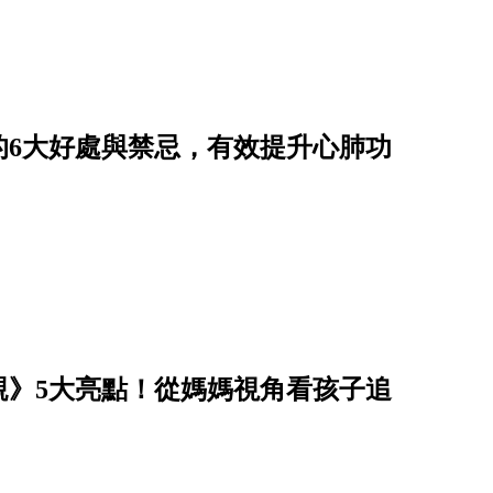
的6大好處與禁忌，有效提升心肺功
親》5大亮點！從媽媽視角看孩子追