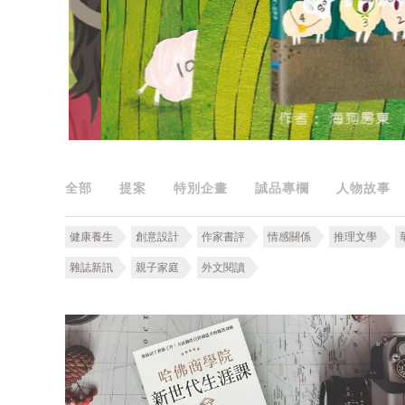
全部
提案
特別企畫
誠品專欄
人物故事
健康養生
創意設計
作家書評
情感關係
推理文學
雜誌新訊
親子家庭
外文閱讀