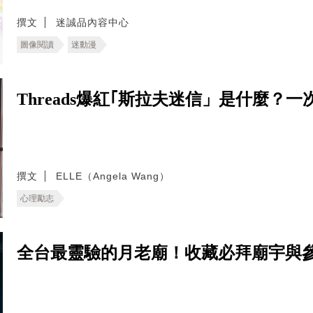
撰文
迷誠品內容中心
圖像閱讀
迷動漫
Threads爆紅｢斯拉夫迷信」是什麼
撰文
ELLE（Angela Wang）
心理勵志
全台最靈驗的月老廟！收藏必拜廟宇與