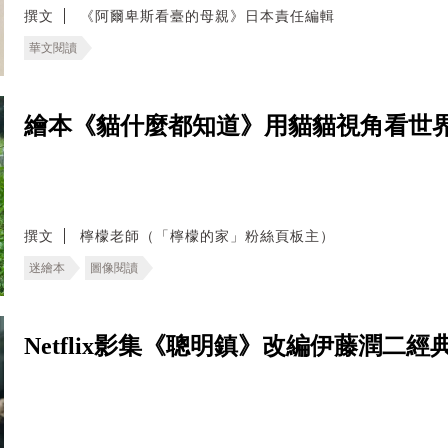
撰文
《阿爾卑斯看臺的母親》日本責任編輯
華文閱讀
繪本《貓什麼都知道》用貓貓視角看世
撰文
檸檬老師（「檸檬的家」粉絲頁板主）
迷繪本
圖像閱讀
Netflix影集《聰明鎮》改編伊藤潤二