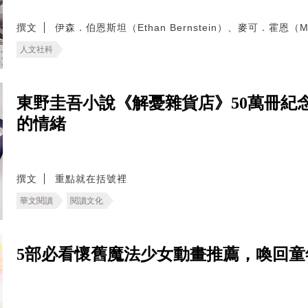
撰文
伊森．伯恩斯坦（Ethan Bernstein）、麥可．霍恩（Mic
人文社科
東野圭吾小說《解憂雜貨店》50萬冊紀
的情緒
撰文
重點就在括號裡
華文閱讀
閱讀文化
5部必看懷舊魔法少女動畫推薦，喚回童