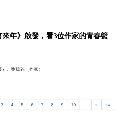
有來年》啟發，看3位作家的青春籃
授）、劉揚銘（作家）
3
4
5
6
7
8
9
10
…
»
»»