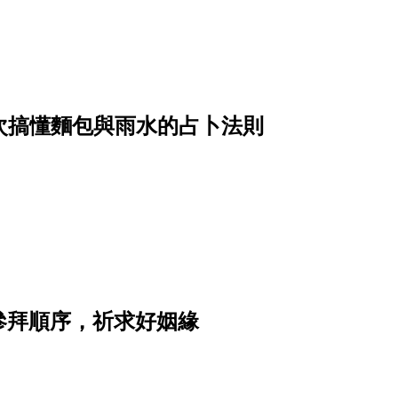
？一次搞懂麵包與雨水的占卜法則
參拜順序，祈求好姻緣