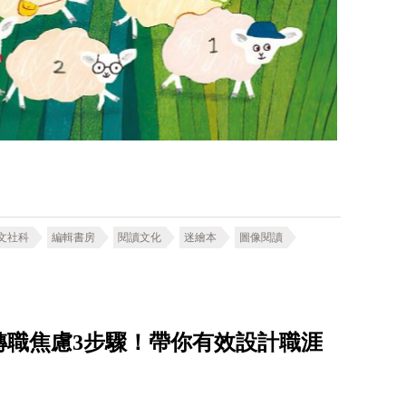
文社科
編輯書房
閱讀文化
迷繪本
圖像閱讀
轉職焦慮3步驟！帶你有效設計職涯