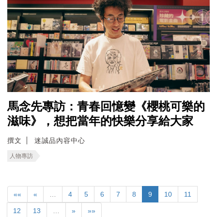
馬念先專訪：青春回憶變《櫻桃可樂的
滋味》，想把當年的快樂分享給大家
撰文
迷誠品內容中心
人物專訪
««
«
…
4
5
6
7
8
9
10
11
12
13
…
»
»»