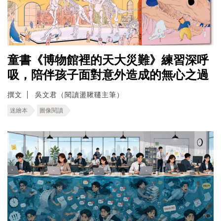
童書《博物館裡的天大災難》練習深呼
吸，陪伴孩子面對意外造成的無心之過
撰文
吳文君（閱讀盪鞦韆主筆）
迷繪本
圖像閱讀