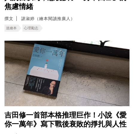
焦慮情緒
撰文
諶淑婷（繪本閱讀推廣人）
迷繪本
心理勵志
吉田修一首部本格推理巨作！小說《愛
你一萬年》寫下戰後衰敗的掙扎與人性