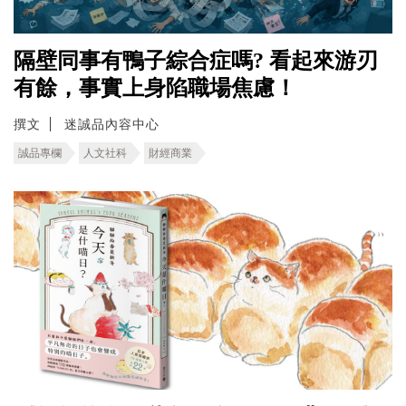
隔壁同事有鴨子綜合症嗎? 看起來游刃
有餘，事實上身陷職場焦慮！
撰文
迷誠品內容中心
誠品專欄
人文社科
財經商業