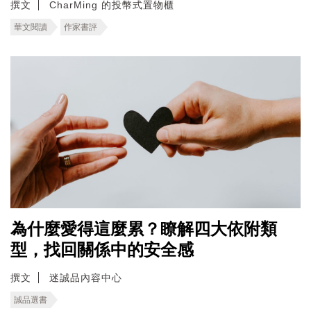
撰文
CharMing 的投幣式置物櫃
華文閱讀
作家書評
為什麼愛得這麼累？瞭解四大依附類
型，找回關係中的安全感
撰文
迷誠品內容中心
誠品選書