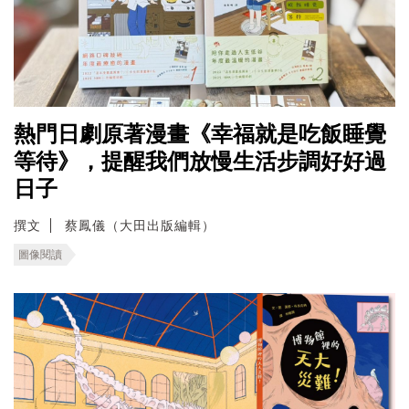
熱門日劇原著漫畫《幸福就是吃飯睡覺
等待》，提醒我們放慢生活步調好好過
日子
撰文
蔡鳳儀（大田出版編輯）
圖像閱讀