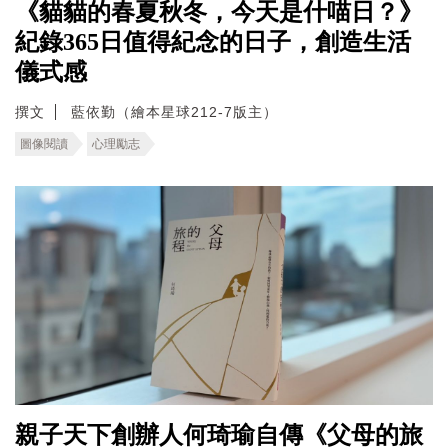
《貓貓的春夏秋冬，今天是什喵日？》
紀錄365日值得紀念的日子，創造生活
儀式感
撰文
藍依勤（繪本星球212-7版主）
圖像閱讀
心理勵志
親子天下創辦人何琦瑜自傳《父母的旅