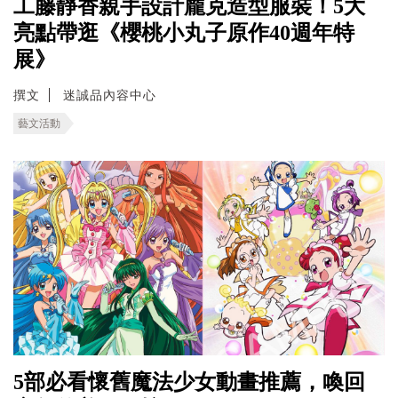
工藤靜香親手設計龐克造型服裝！5大
亮點帶逛《櫻桃小丸子原作40週年特
展》
撰文
迷誠品內容中心
藝文活動
5部必看懷舊魔法少女動畫推薦，喚回