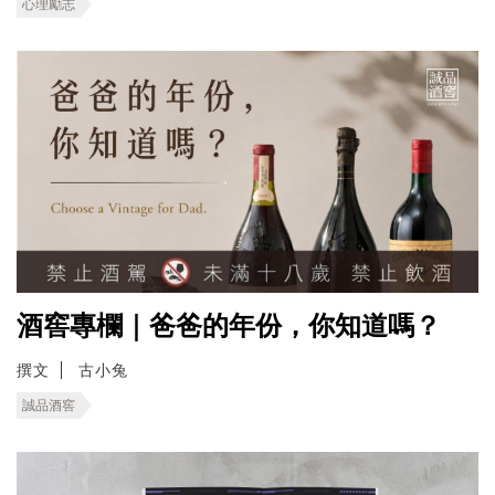
心理勵志
酒窖專欄｜爸爸的年份，你知道嗎？
撰文
古小兔
誠品酒窖