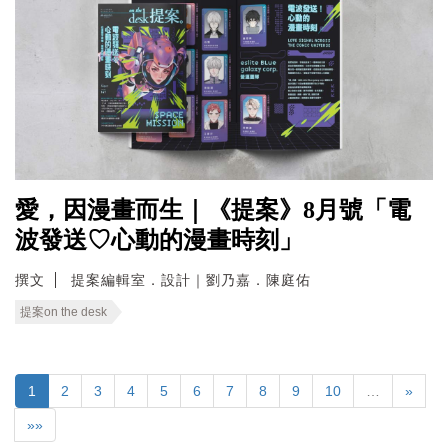
愛，因漫畫而生｜《提案》8月號「電
波發送♡心動的漫畫時刻」
撰文
提案編輯室．設計｜劉乃嘉．陳庭佑
提案on the desk
1
2
3
4
5
6
7
8
9
10
…
»
»»