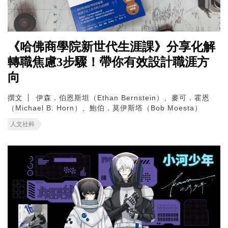
《哈佛商學院新世代生涯課》分享化解
轉職焦慮3步驟！帶你有效設計職涯方
向
撰文
伊森．伯恩斯坦（Ethan Bernstein）、麥可．霍恩
（Michael B. Horn）、鮑伯．莫伊斯塔（Bob Moesta）
人文社科