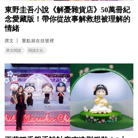
東野圭吾小說《解憂雜貨店》50萬冊紀
念愛藏版！帶你從故事解救想被理解的
情緒
撰文
重點就在括號裡
華文閱讀
閱讀文化