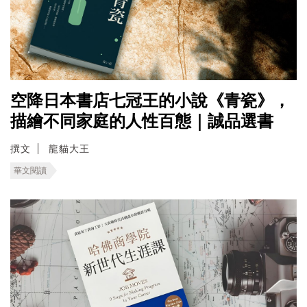
空降日本書店七冠王的小說《青瓷》，
描繪不同家庭的人性百態｜誠品選書
撰文
龍貓大王
華文閱讀