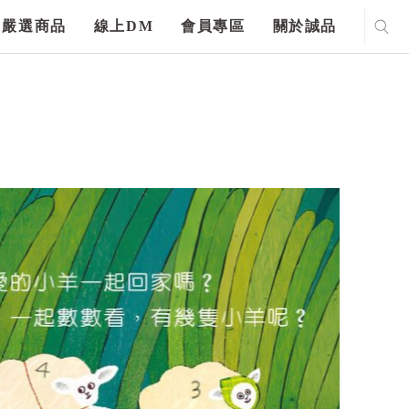
嚴選商品
線上DM
會員專區
關於誠品