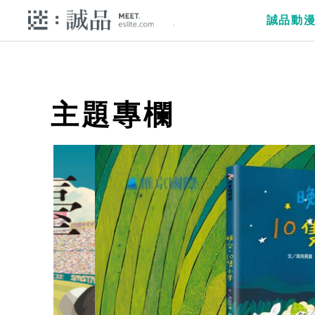
誠品動
主題專欄