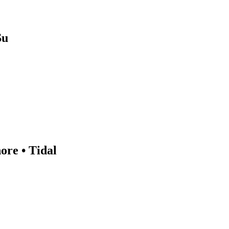
u
 • Tidal