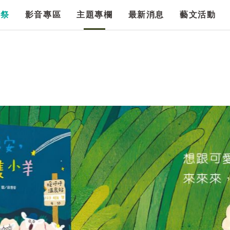
漫祭
影音專區
主題專欄
最新消息
藝文活動