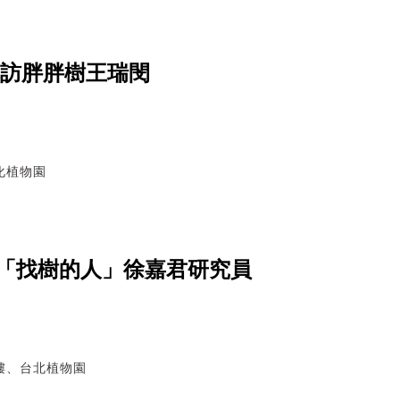
專訪胖胖樹王瑞閔
化植物園
「找樹的人」徐嘉君研究員
樓、台北植物園