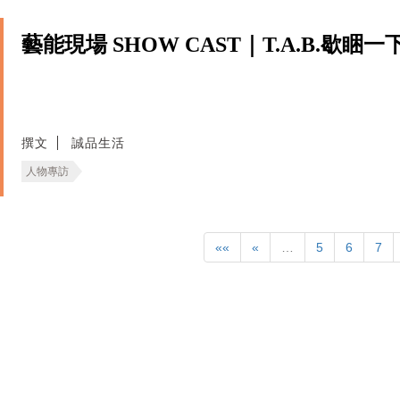
藝能現場 SHOW CAST｜T.A.B.歇睏一
撰文
誠品生活
人物專訪
««
«
…
5
6
7