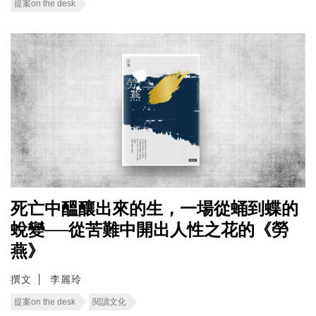
提案on the desk
死亡中醞釀出來的生，一場從蛹到蝶的
蛻變──從苦難中開出人性之花的《勞
燕》
撰文
李麗玲
提案on the desk
閱讀文化