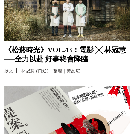
《松菸時光》VOL.43：電影 ╳ 林冠慧
──全力以赴 好事終會降臨
撰文
林冠慧 (口述)．整理｜黃品瑄