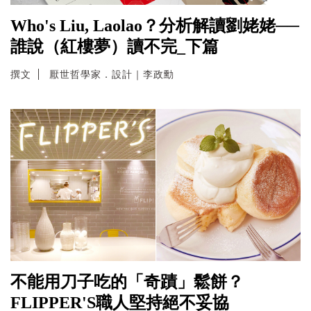
Who's Liu, Laolao？分析解讀劉姥姥──
誰說（紅樓夢）讀不完_下篇
撰文
厭世哲學家．設計｜李政勳
不能用刀子吃的「奇蹟」鬆餅？
FLIPPER'S職人堅持絕不妥協