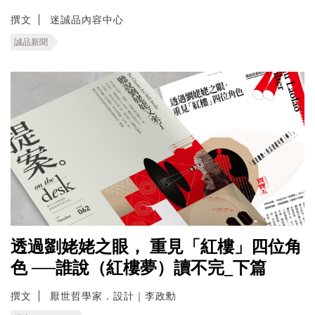
撰文
迷誠品內容中心
誠品新聞
透過劉姥姥之眼， 重見「紅樓」四位角
色 ──誰說（紅樓夢）讀不完_下篇
撰文
厭世哲學家．設計｜李政勳