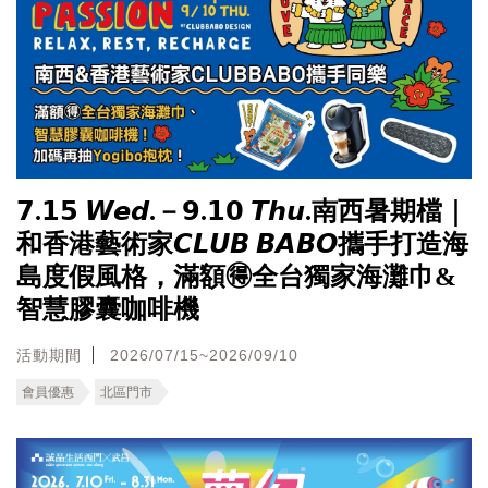
𝟳.𝟭𝟱 𝙒𝙚𝙙.－𝟵.𝟭𝟬 𝙏𝙝𝙪.南西暑期檔｜
和香港藝術家𝘾𝙇𝙐𝘽 𝘽𝘼𝘽𝙊攜手打造海
島度假風格，滿額🉐全台獨家海灘巾&
智慧膠囊咖啡機
活動期間
2026/07/15~2026/09/10
會員優惠
北區門市