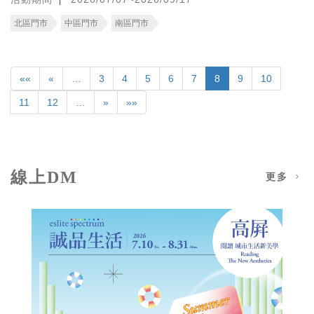
北區門市
中區門市
南區門市
««
«
…
3
4
5
6
7
8
9
10
11
12
…
»
»»
線上DM
更多