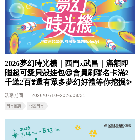
2026夢幻時光機｜西門x武昌｜滿額即
贈超可愛貝殼娃包😍會員刷聯名卡滿2
千送2百❣️還有眾多夢幻好禮等你挖掘✨
活動期間
2026/07/10~2026/08/31
門市優惠
北區門市