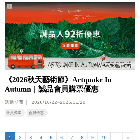
《2026秋天藝術節》Artquake In
Autumn｜誠品會員購票優惠
活動期間
2026/10/22~2026/11/29
會員獨享
會員優惠
1
2
3
4
5
6
7
8
9
10
…
»