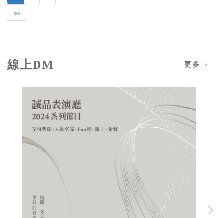
»»
線上DM
更多