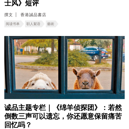
士风》短评
撰文
香港誠品書店
阅读书单
职人絮语
藝術
诚品主题专栏｜《绵羊侦探团》：若然
倒数三声可以遗忘，你还愿意保留痛苦
回忆吗？