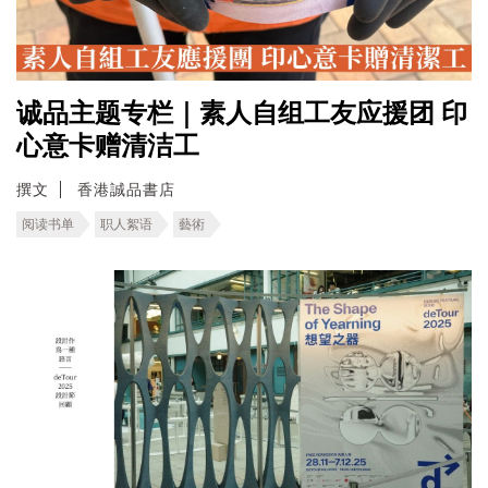
诚品主题专栏｜素人自组工友应援团 印
心意卡赠清洁工
撰文
香港誠品書店
阅读书单
职人絮语
藝術