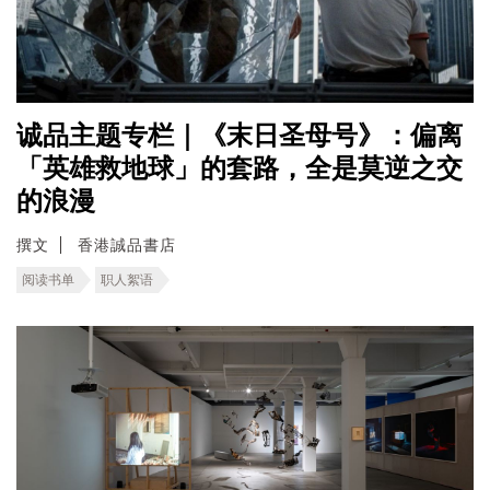
诚品主题专栏｜《末日圣母号》：偏离
「英雄救地球」的套路，全是莫逆之交
的浪漫
撰文
香港誠品書店
阅读书单
职人絮语