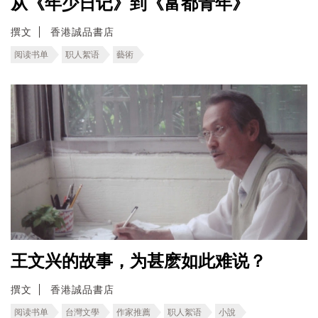
从《年少日记》到《富都青年》
撰文
香港誠品書店
阅读书单
职人絮语
藝術
王文兴的故事，为甚麽如此难说？
撰文
香港誠品書店
阅读书单
台灣文學
作家推薦
职人絮语
小說