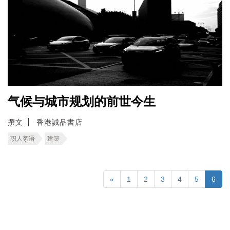
气候与城市规划的前世今生
撰文
香港誠品書店
职人絮语
建築
«
1
2
3
4
5
6