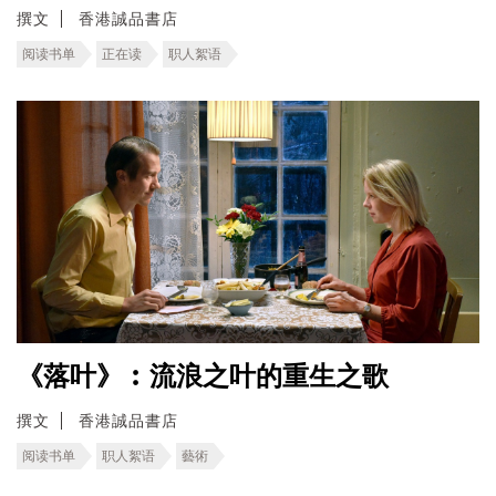
撰文
香港誠品書店
阅读书单
正在读
职人絮语
《落叶》︰流浪之叶的重生之歌
撰文
香港誠品書店
阅读书单
职人絮语
藝術