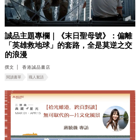
誠品主題專欄｜《末日聖母號》：偏離
「英雄救地球」的套路，全是莫逆之交
的浪漫
撰文
香港誠品書店
閱讀書單
職人絮語