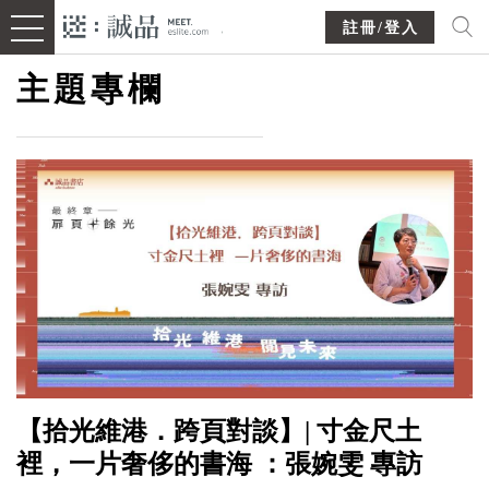
註冊/登入
主題專欄
【拾光維港．跨頁對談】| 寸金尺土
裡，一片奢侈的書海 ：張婉雯 專訪