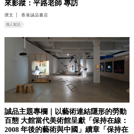
來影蹤：平路老師 專訪
撰文
香港誠品書店
職人絮語
誠品主題專欄｜以藝術連結隱形的勞動
百態 ⼤館當代美術館呈獻「保持在線：
2008 年後的藝術與中國」續章「保持在