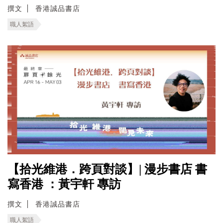
撰文
香港誠品書店
職人絮語
【拾光維港．跨頁對談】| 漫步書店 書
寫香港 ：黃宇軒 專訪
撰文
香港誠品書店
職人絮語