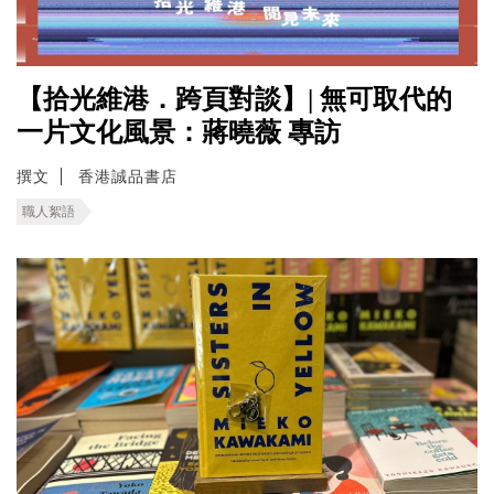
【拾光維港．跨頁對談】| 無可取代的
一片文化風景：蔣曉薇 專訪
撰文
香港誠品書店
職人絮語