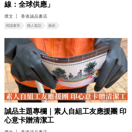
線：全球供應」
撰文
香港誠品書店
閱讀書單
職人絮語
藝術
誠品主題專欄｜素人自組工友應援團 印
心意卡贈清潔工