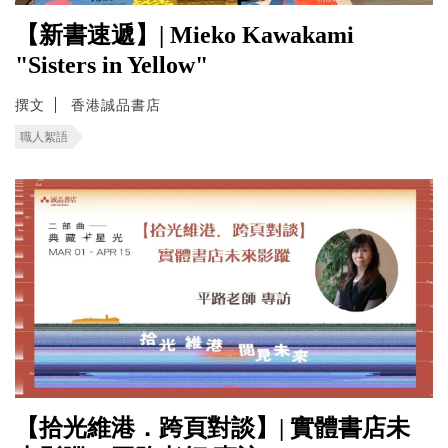
【新書速遞】| Mieko Kawakami
"Sisters in Yellow"
撰文
香港誠品書店
職人絮語
【拾光維港．跨頁對談】| 實體書店未