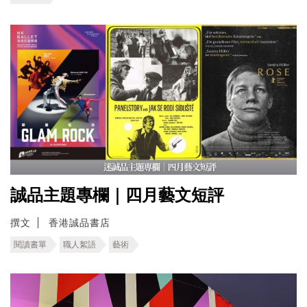
誠品主題專欄｜四月藝文短評
撰文
香港誠品書店
閱讀書單
職人絮語
藝術