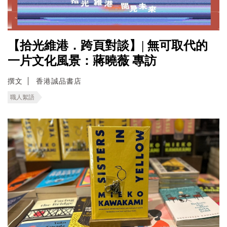
【拾光維港．跨頁對談】| 無可取代的
一片文化風景：蔣曉薇 專訪
撰文
香港誠品書店
職人絮語