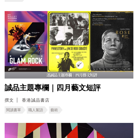
誠品主題專欄｜四月藝文短評
撰文
香港誠品書店
閱讀書單
職人絮語
藝術