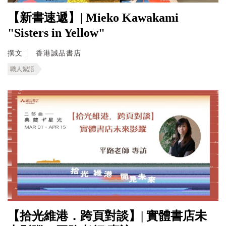
【新書速遞】| Mieko Kawakami
"Sisters in Yellow"
撰文
香港誠品書店
職人絮語
【拾光維港．跨頁對談】| 實體書店未