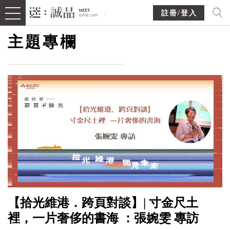
註冊/登入
主題專欄
【拾光維港．跨頁對談】| 寸金尺土
裡，一片奢侈的書海 ：張婉雯 專訪