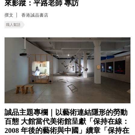
來影蹤：平路老師 專訪
撰文
香港誠品書店
職人絮語
誠品主題專欄｜以藝術連結隱形的勞動
百態 ⼤館當代美術館呈獻「保持在線：
2008 年後的藝術與中國」續章「保持在