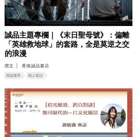
誠品主題專欄｜《末日聖母號》：偏離
「英雄救地球」的套路，全是莫逆之交
的浪漫
撰文
香港誠品書店
閱讀書單
職人絮語