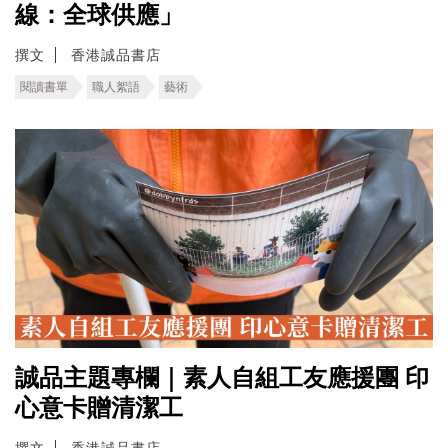
線：全球供應」
撰文
香港誠品書店
閱讀書單
職人絮語
藝術
誠品主題專欄｜素人自組工友應援團 印
心意卡贈清潔工