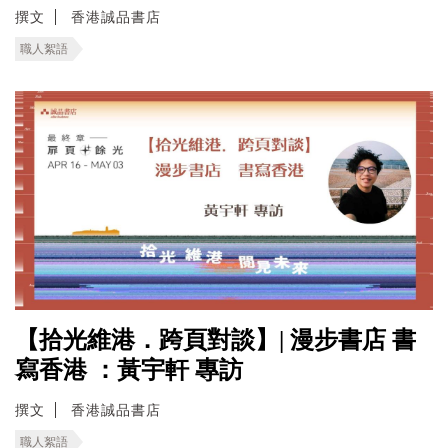
撰文
香港誠品書店
職人絮語
【拾光維港．跨頁對談】| 漫步書店 書
寫香港 ：黃宇軒 專訪
撰文
香港誠品書店
職人絮語