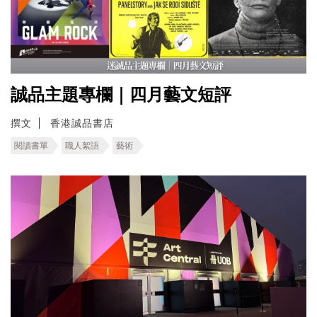
誠品主題專欄｜四月藝文短評
撰文
香港誠品書店
閱讀書單
職人絮語
藝術