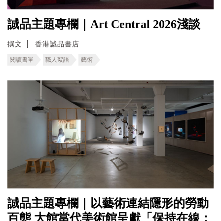
誠品主題專欄｜Art Central 2026淺談
撰文
香港誠品書店
閱讀書單
職人絮語
藝術
誠品主題專欄｜以藝術連結隱形的勞動
百態 ⼤館當代美術館呈獻「保持在線：