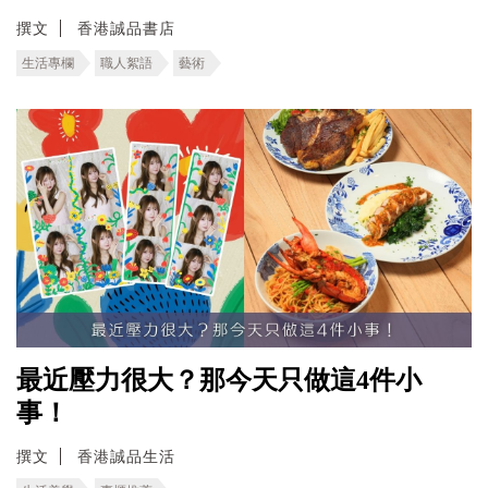
撰文
香港誠品書店
生活專欄
職人絮語
藝術
最近壓力很大？那今天只做這4件小
事！
撰文
香港誠品生活