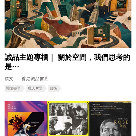
誠品主題專欄｜ ​關於空間，我們思考的
是⋯
撰文
香港誠品書店
閱讀書單
職人絮語
藝術