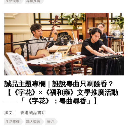
生活美學
專櫃推薦
誠品主題專欄｜誰說粵曲只剩餘香？
【《字花》×《福和雍》文學推廣活動
——「《字花》：粵曲尋香」】
撰文
香港誠品書店
生活專欄
職人絮語
藝術