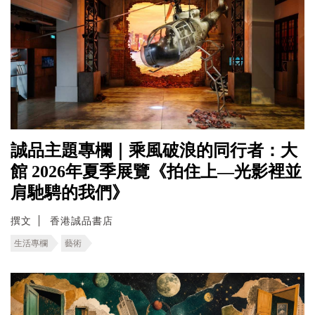
誠品主題專欄｜乘風破浪的同行者：大
館 2026年夏季展覽《拍住上—光影裡並
肩馳騁的我們》
撰文
香港誠品書店
生活專欄
藝術