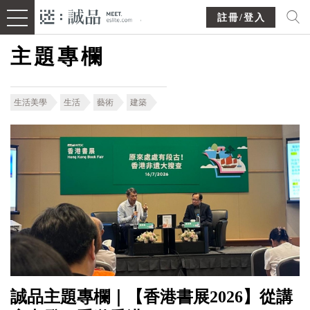
註冊/登入
主題專欄
生活美學
生活
藝術
建築
誠品主題專欄｜【香港書展2026】從講