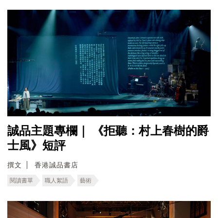
誠品主題專欄｜ 《拒聽：村上春樹的爵
士風》短評
撰文
香港誠品書店
閱讀書單
職人絮語
藝術