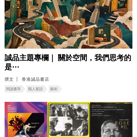
誠品主題專欄｜ ​關於空間，我們思考的
是⋯
撰文
香港誠品書店
閱讀書單
職人絮語
藝術