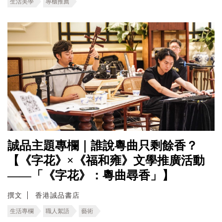
生活美學
專櫃推薦
誠品主題專欄｜誰說粵曲只剩餘香？
【《字花》×《福和雍》文學推廣活動
——「《字花》：粵曲尋香」】
撰文
香港誠品書店
生活專欄
職人絮語
藝術