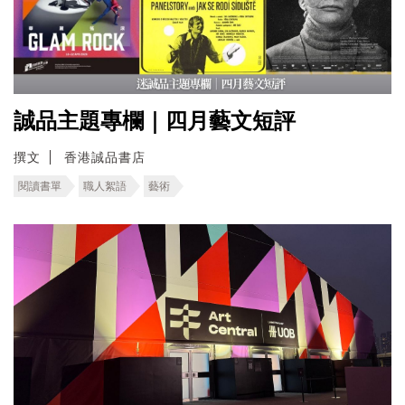
誠品主題專欄｜四月藝文短評
撰文
香港誠品書店
閱讀書單
職人絮語
藝術