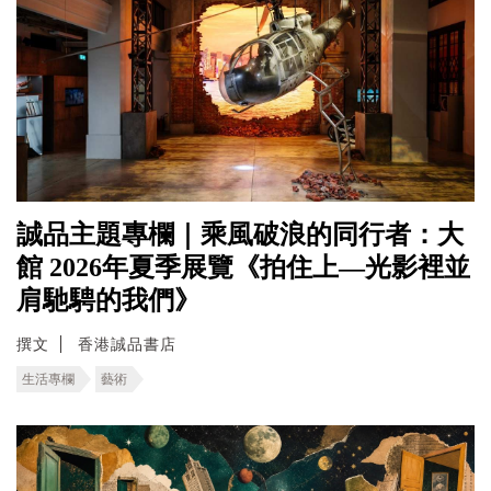
誠品主題專欄｜乘風破浪的同行者：大
館 2026年夏季展覽《拍住上—光影裡並
肩馳騁的我們》
撰文
香港誠品書店
生活專欄
藝術