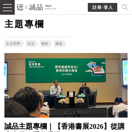
註冊/登入
主題專欄
生活美學
生活
藝術
建築
誠品主題專欄｜【香港書展2026】從講