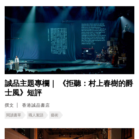
誠品主題專欄｜ 《拒聽：村上春樹的爵
士風》短評
撰文
香港誠品書店
閱讀書單
職人絮語
藝術