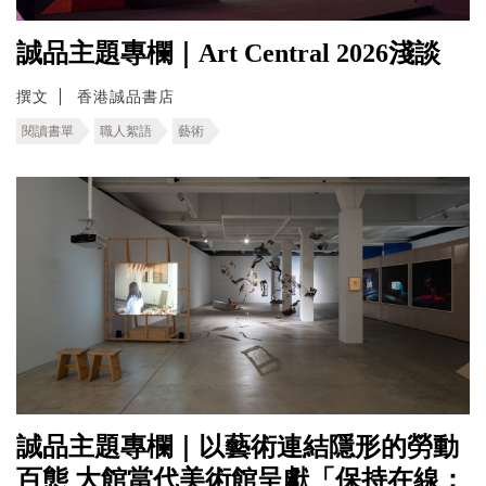
誠品主題專欄｜Art Central 2026淺談
撰文
香港誠品書店
閱讀書單
職人絮語
藝術
誠品主題專欄｜以藝術連結隱形的勞動
百態 ⼤館當代美術館呈獻「保持在線：