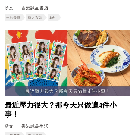
撰文
香港誠品書店
生活專欄
職人絮語
藝術
最近壓力很大？那今天只做這4件小
事！
撰文
香港誠品生活