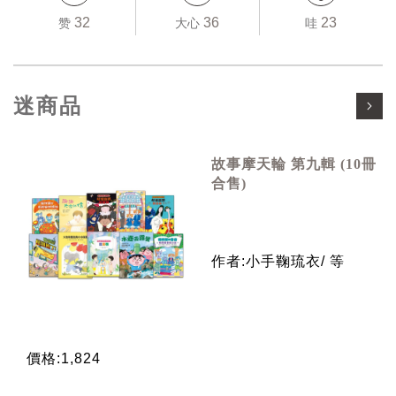
32
36
23
赞
大心
哇
迷商品
故事摩天輪 第九輯 (10冊
合售)
作者:小手鞠琉衣/ 等
價格:1,824