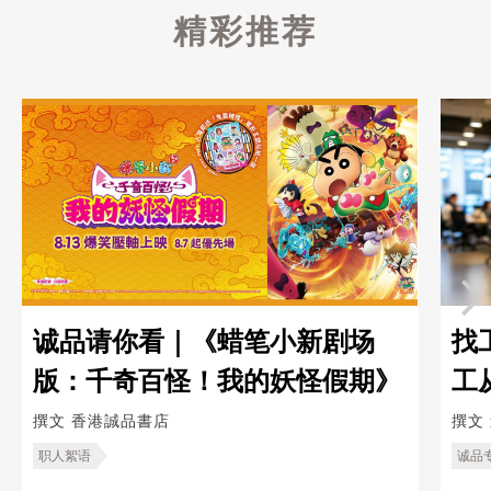
精彩推荐
诚品请你看｜《蜡笔小新剧场
找
版：千奇百怪！我的妖怪假期》
工
造
撰文
香港誠品書店
撰文
职人絮语
诚品