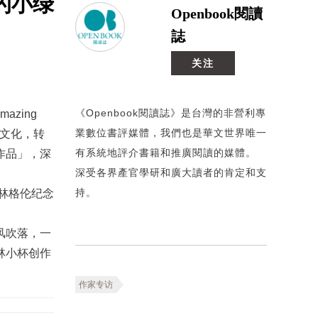
的小绿
Openbook閱讀
誌
关注
《Openbook閱讀誌》是台灣的非營利專
zing
業數位書評媒體，我們也是華文世界唯一
地文化，转
有系統地評介書籍和推廣閱讀的媒體。
作品」，深
深受各界產官學研和廣大讀者的肯定和支
持。
林格伦纪念
风吹落，一
林小杯创作
作家专访