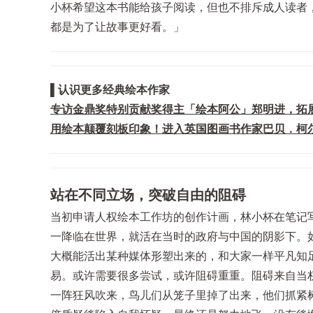
小杯希望这本书能给孩子阅读，但也不排斥成人读者
都是为了让故事更好看。」
▌认识更多经典绘本作家
专访金鼎奖特别贡献奖得主「绘本阿公」郑明进，拓
用绘本颠覆刻板印象！进入英国图画书作家巴贝．柯
站在不同立场，突破自由的阻碍
当初申请人权绘本工作坊的创作计画，林小杯在笔记写
一降临在世界，就活在当时的政府与中国的阴影下。
大概能活出某种媒体形塑出来的，和大家一样平凡知
易。或许需要很多尝试，或许阻碍重重。阻碍来自当
一阵狂风吹来，鸟儿们从笼子里掉了出来，他们抓紧