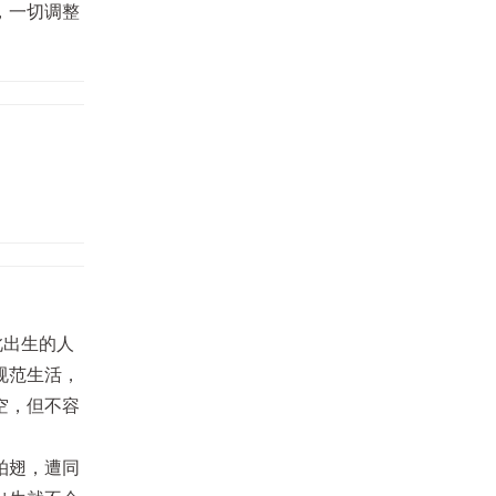
，一切调整
此出生的人
规范生活，
空，但不容
拍翅，遭同