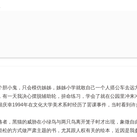
｝
个胆小鬼，只会模仿姊姊，姊姊小学就敢自己一个人搭公车去远
，有一天我决心摆脱辅助轮，拚命练习，学会了就在公园里冲来
庆幸1994年在文化大学美术系时经历了罢课事件，当时看到许
略者，黑猫的威胁在小绿鸟与两只鸟离开笼子时才出现，象徵自
轻松的方式做严肃主题的书，尤其跟人权有关的绘本，近因是我