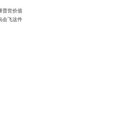
择普世价值
鸟会飞这件