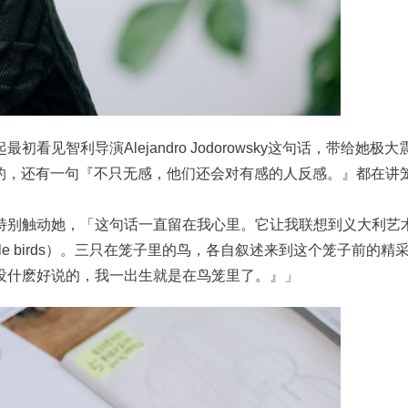
见智利导演Alejandro Jodorowsky这句话，带给她极
看到的，还有一句『不只无感，他们还会对有感的人反感。』都在讲
别触动她，「这句话一直留在我心里。它让我联想到义大利艺术家
ee little birds）。三只在笼子里的鸟，各自叙述来到这个笼子前的
没什麽好说的，我一出生就是在鸟笼里了。』」