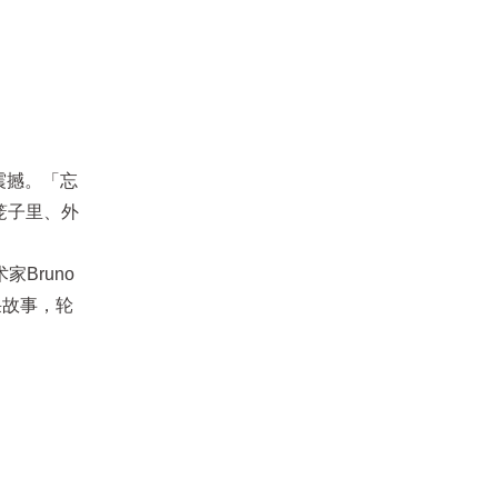
大震撼。「忘
笼子里、外
Bruno
精采故事，轮