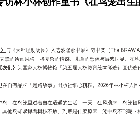
专访林小杯创作童书《在鸟笼出生
鱼》
与《大稻埕动物园》入选波隆那书展神奇书架（The BRAW Ama
技巧和真挚的绘画风格，将复杂的情感、儿童的想像与游戏世界、在
朋友们》
为国家人权博物馆「第五届人权教育绘本徵选计画优选
在自有品牌「是路故事」出版社细心耕耘。2026年林小杯入围
中鸟，在鸟笼里过着自在逍遥的生活。一天，狂风袭来，鸟笼被
，其他鸟却紧抓着树枝不放。到底是什麽原因，笼中鸟不飞呢？