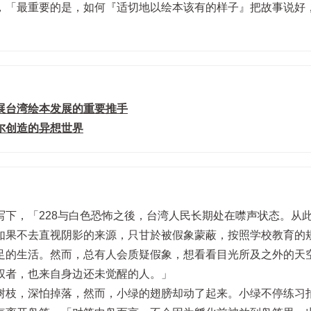
，「最重要的是，如何『适切地以绘本该有的样子』把故事说好
展台湾绘本发展的重要推手
尔创造的异想世界
下，「228与白色恐怖之後，台湾人民长期处在噤声状态。从
如果不去直视阴影的来源，只甘於被假象蒙蔽，按照学校教育的
足的生活。然而，总有人会质疑假象，想看看目光所及之外的天
权者，也来自身边还未觉醒的人。」
树枝，深怕掉落，然而，小绿的翅膀却动了起来。小绿不停练习