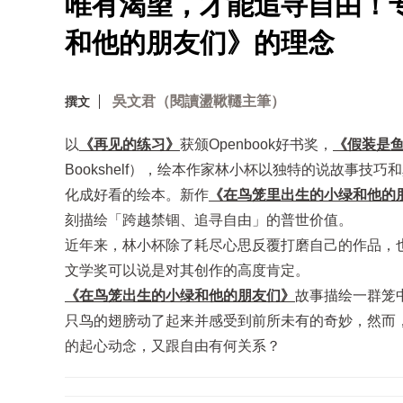
唯有渴望，才能追寻自由！
和他的朋友们》的理念
吳文君（閱讀盪鞦韆主筆）
撰文
以
《再见的练习》
获颁Openbook好书奖，
《假装是
Bookshelf），绘本作家林小杯以独特的说故事
化成好看的绘本。新作
《在鸟笼里出生的小绿和他的
刻描绘「跨越禁锢、追寻自由」的普世价值。
近年来，林小杯除了耗尽心思反覆打磨自己的作品，也
文学奖可以说是对其创作的高度肯定。
《在鸟笼出生的小绿和他的朋友们》
故事描绘一群笼
只鸟的翅膀动了起来并感受到前所未有的奇妙，然而
的起心动念，又跟自由有何关系？