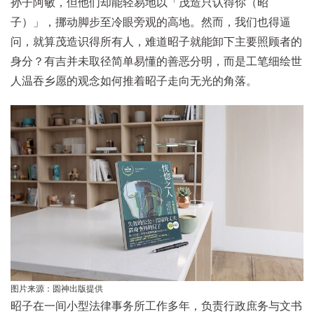
孙子阿敏，但他们却能轻易地以「茂造只认得你（昭
子）」，挪动脚步至冷眼旁观的高地。然而，我们也得逼
问，就算茂造识得所有人，难道昭子就能卸下主要照顾者的
身分？有吉并未取径简单易懂的善恶分明，而是工笔细绘世
人温吞乡愿的观念如何推着昭子走向无光的角落。
图片来源：圆神出版提供
昭子在一间小型法律事务所工作多年，负责行政庶务与文书