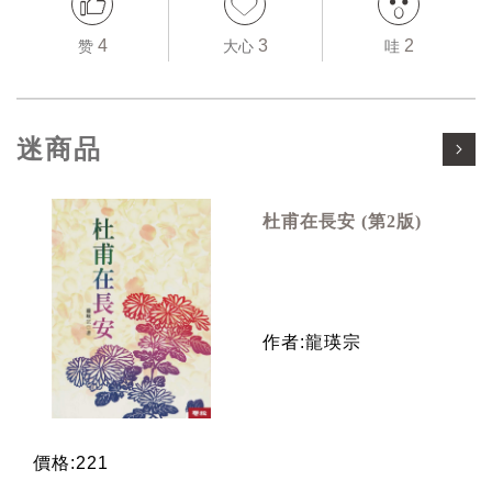
4
3
2
赞
大心
哇
迷商品
杜甫在長安 (第2版)
作者:龍瑛宗
價格:221