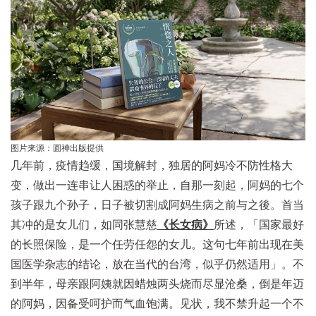
图片来源：圆神出版提供
几年前，疫情趋缓，国境解封，独居的阿妈冷不防性格大
变，做出一连串让人困惑的举止，自那一刻起，阿妈的七个
孩子跟九个孙子，日子被切割成阿妈生病之前与之後。首当
其冲的是女儿们，如同张慧慈
《长女病》
所述，「国家最好
的长照保险，是一个任劳任怨的女儿。这句七年前出现在美
国医学杂志的结论，放在当代的台湾，似乎仍然适用」。不
到半年，母亲跟阿姨就因蜡烛两头烧而尽显沧桑，倒是年迈
的阿妈，因备受呵护而气血饱满。见状，我不禁升起一个不