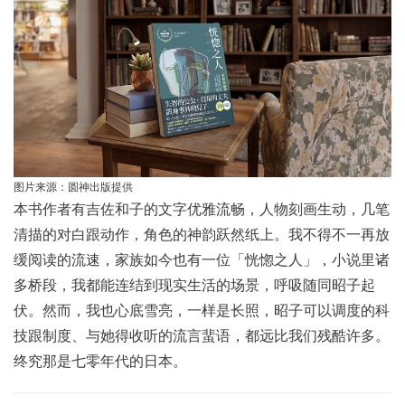
图片来源：圆神出版提供
本书作者有吉佐和子的文字优雅流畅，人物刻画生动，几笔
清描的对白跟动作，角色的神韵跃然纸上。我不得不一再放
缓阅读的流速，家族如今也有一位「恍惚之人」，小说里诸
多桥段，我都能连结到现实生活的场景，呼吸随同昭子起
伏。然而，我也心底雪亮，一样是长照，昭子可以调度的科
技跟制度、与她得收听的流言蜚语，都远比我们残酷许多。
终究那是七零年代的日本。