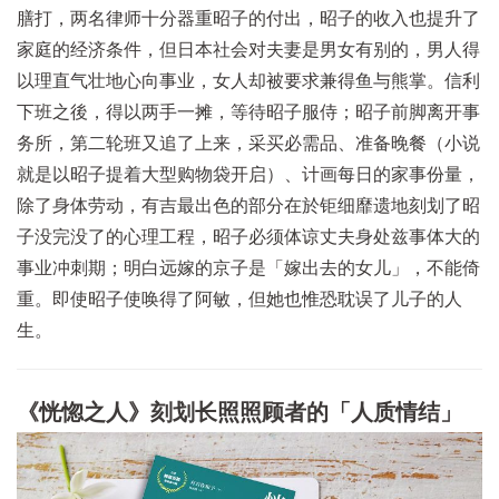
膳打，两名律师十分器重昭子的付出，昭子的收入也提升了
家庭的经济条件，但日本社会对夫妻是男女有别的，男人得
以理直气壮地心向事业，女人却被要求兼得鱼与熊掌。信利
下班之後，得以两手一摊，等待昭子服侍；昭子前脚离开事
务所，第二轮班又追了上来，采买必需品、准备晚餐（小说
就是以昭子提着大型购物袋开启）、计画每日的家事份量，
除了身体劳动，有吉最出色的部分在於钜细靡遗地刻划了昭
子没完没了的心理工程，昭子必须体谅丈夫身处兹事体大的
事业冲刺期；明白远嫁的京子是「嫁出去的女儿」，不能倚
重。即使昭子使唤得了阿敏，但她也惟恐耽误了儿子的人
生。
《恍惚之人》刻划长照照顾者的「人质情结」