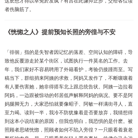
这麽想才得以幸免於发疯？有吉在此谦抑止步，交给各位读
者伤脑筋了。
《恍惚之人》提前预知长照的旁徨与不安
「徘徊」指的是失智者因记忆的落差、空间认知的障碍，导
致他反覆游走於某个街区，试图执行一件莫名的工作。去
年，我们家好不容易聘用了外籍看护，考验仍接踵而至。写
稿当下，群组捎来阿姨的求救，阿妈又发作了，不断嚷嚷着
有人要伤害她，她非得搭车北上跟总统告状。阿姨一边拉着
阿妈，一边跟被惊动的邻居低声解释阿妈的病况。要不是阿
妈腿脚无力，大家恐怕就要像昭子、阿敏一样满街寻人，直
至力竭。读到一半，我冷不防犹豫着是否要放弃，我猜想得
到这本小说结束的原因，但我也明白，我恐惧的是什麽。被
照顾者思绪恍惚，照顾者如何不陷入旁徨？一只眼看着衰老