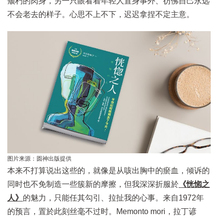
颓朽的肉身，另一只眼看着年轻人置身事外、彷佛自己永远
不会老去的样子。心思不上不下，迟迟拿捏不定主意。
图片来源：圆神出版提供
本来不打算说出这些的，就像是从咳出胸中的瘀血，倾诉的
同时也不免制造一些簇新的摩擦，但我深深折服於
《恍惚之
人》
的魅力，只能任其勾引、拉扯我的心事。来自1972年
的预言，置於此刻丝毫不过时。Memonto mori，拉丁谚