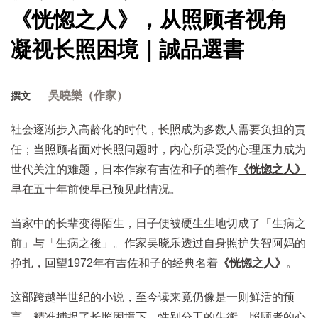
《恍惚之人》，从照顾者视角
凝视长照困境｜誠品選書
吳曉樂（作家）
撰文
社会逐渐步入高龄化的时代，长照成为多数人需要负担的责
任；当照顾者面对长照问题时，内心所承受的心理压力成为
世代关注的难题，日本作家有吉佐和子的着作
《恍惚之人》
早在五十年前便早已预见此情况。
当家中的长辈变得陌生，日子便被硬生生地切成了「生病之
前」与「生病之後」。作家吴晓乐透过自身照护失智阿妈的
挣扎，回望1972年有吉佐和子的经典名着
《恍惚之人》
。
这部跨越半世纪的小说，至今读来竟仍像是一则鲜活的预
言，精准捕捉了长照困境下，性别分工的失衡、照顾者的心