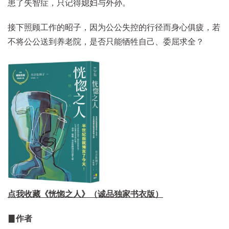
患了失智症，只记得媳妇与外孙。
接下照顾工作的昭子，因为公公失控的行径而身心俱疲，若
不将公公送到养老院，是否只能牺牲自己、委屈求全？
点我收藏《恍惚之人》（诚品独家书衣版）
▊作者