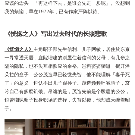
应该的念头，「再这样下去，是谁会先走一步呢」。没想到
我的烦恼，早在1972年，已有作家严阵以待。
《恍惚之人》写出过去时代的长照悲歌
《恍惚之人》
主角昭子跟先生信利、儿子阿敏，居住於东京
一寻常透天厝，庭院增建的别屋住着信利的父母，有几步之
隔的隐私，也不失互相照应的余裕。岂料婆婆骤逝，揭开潘
朵拉的盒子：公公茂造早已轻微失智，他不能理解「妻子死
了」的意义，也认不出儿子跟孙子。茂造频频呼喊昭子，哀
吟自己有多麽饥饿。吊诡的是，茂造先前是个跋扈的公公，
也曾嘲讽昭子投身职场的选择，失智以後，他却成天缠着昭
子。