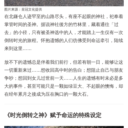
图片来源：皇冠文化提供
在北鎌仓人迹罕至的山路尽头，有座不起眼的神社，祀奉着
掌管时间的圣神。据说神社後方的竹林里，藏着通往「过
去」的小径，只有被圣神选中的人，才能踏上一生仅有一次
倒转时光的旅程。怀抱遗憾的人们彷佛受到命运牵引，陆续
来到这里……
放不下的遗憾总是伴着我们前行，但若有朝一日，能够让这
一切重新来过……想收回高中时的告白；想阻止自己与朋友
争吵；想回到女儿过世前一天……人生的遗憾有时未必是多
大的事件，甚至可能只是一颗如绿豆大、不起眼的懊悔，却
在经年累月之後成为压在胸口的一颗大石。
《时光倒转之神》赋予命运的特殊设定