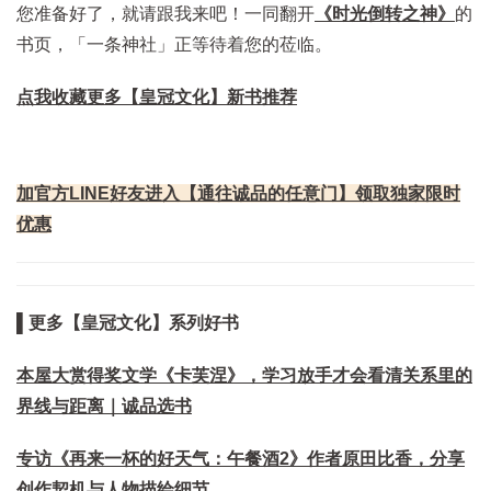
您准备好了，就请跟我来吧！一同翻开
《时光倒转之神》
的
书页，「一条神社」正等待着您的莅临。
点我收藏更多【皇冠文化】新书推荐
加官方LINE好友进入【通往诚品的任意门】领取独家限时
优惠
▌更多【皇冠文化】系列好书
本屋大赏得奖文学《卡芙涅》，学习放手才会看清关系里的
界线与距离｜诚品选书
专访《再来一杯的好天气：午餐酒2》作者原田比香，分享
创作契机与人物描绘细节