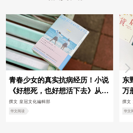
青春少女的真实抗病经历！小说
东
《好想死，也好想活下去》从绝
万
望谷底夺回生存的希望
救
撰文
皇冠文化編輯部
撰文
华文阅读
华文