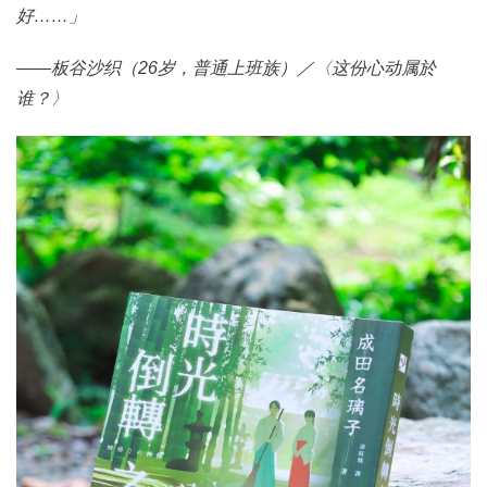
好……」
——板谷沙织（26岁，普通上班族）／〈这份心动属於
谁？〉