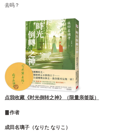
去吗？
点我收藏《时光倒转之神》（限量亲签版）
▊作者
成田名璃子（なりた なりこ）