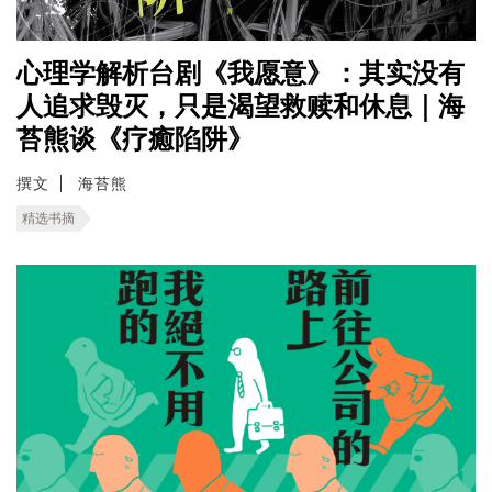
心理学解析台剧《我愿意》：其实没有
人追求毁灭，只是渴望救赎和休息｜海
苔熊谈《疗癒陷阱》
撰文
海苔熊
精选书摘