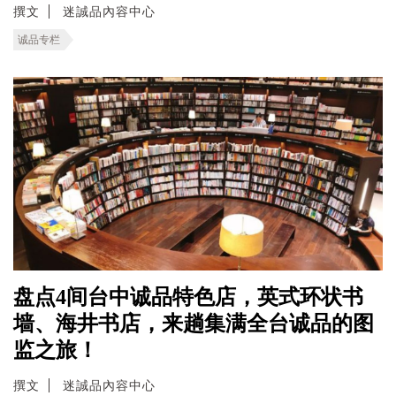
撰文
迷誠品內容中心
诚品专栏
盘点4间台中诚品特色店，英式环状书
墙、海井书店，来趟集满全台诚品的图
监之旅！
撰文
迷誠品內容中心