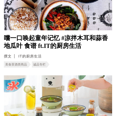
嚐一口唤起童年记忆 #凉拌木耳和蒜香
地瓜叶 食谱 ft.IT的厨房生活
撰文
IT的廚房生活
美食茶酒类商品
诚品专栏