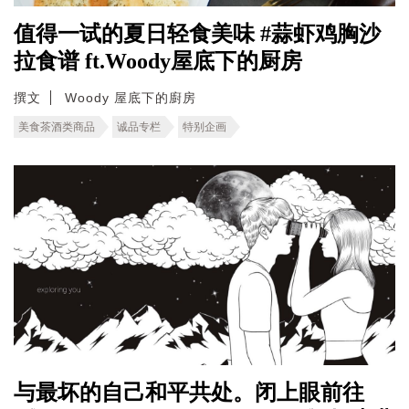
值得一试的夏日轻食美味 #蒜虾鸡胸沙
拉食谱 ft.Woody屋底下的厨房
撰文
Woody 屋底下的廚房
美食茶酒类商品
诚品专栏
特别企画
与最坏的自己和平共处。闭上眼前往