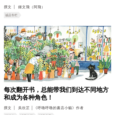
撰文
鍾文飛（阿飛）
诚品专栏
每次翻开书，总能带我们到达不同地方
和成为各种角色！
撰文
吳欣芷 │《呼嚕呼嚕的書店小貓》作者