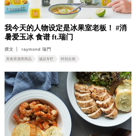
我今天的人物设定是冰果室老板！ #消
暑爱玉冰 食谱 ft.瑞门
撰文
raymond 瑞門
美食茶酒类商品
诚品专栏
特别企画