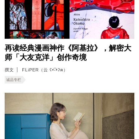
再读经典漫画神作《阿基拉》，解密大
师「大友克洋」创作奇境
撰文
FLiPER（云 ʕ•͡-•ʔฅ）
诚品专栏