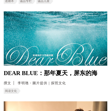
迷繪本
诚品专栏
诚品儿童
DEAR BLUE：那年夏天，屏东的海
撰文
李明璁・圖片提供｜探照文化
阅读文化