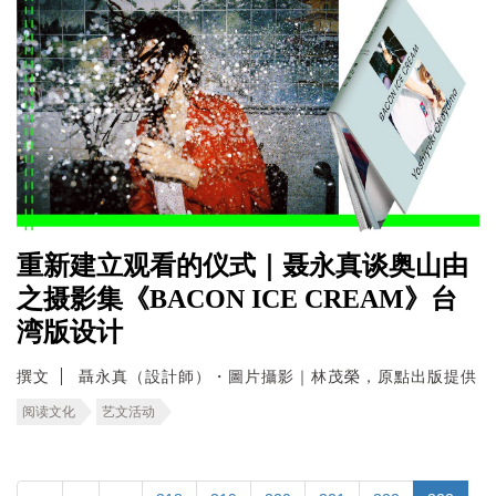
重新建立观看的仪式｜聂永真谈奥山由
之摄影集《BACON ICE CREAM》台
湾版设计
撰文
聶永真（設計師）・圖片攝影｜林茂榮，原點出版提供
阅读文化
艺文活动