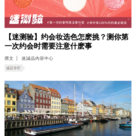
【迷测验】约会妆选色怎麽挑？测你第
一次约会时需要注意什麽事
撰文
迷誠品內容中心
诚品专栏