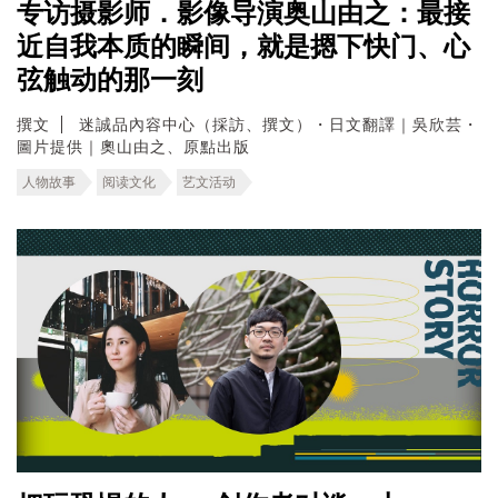
专访摄影师．影像导演奥山由之：最接
近自我本质的瞬间，就是摁下快门、心
弦触动的那一刻
撰文
迷誠品內容中心（採訪、撰文）・日文翻譯｜吳欣芸・
圖片提供｜奧山由之、原點出版
人物故事
阅读文化
艺文活动